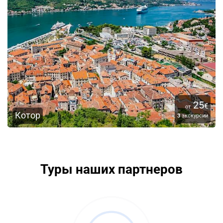
25
€
от
Котор
3
экскурсии
Туры наших партнеров