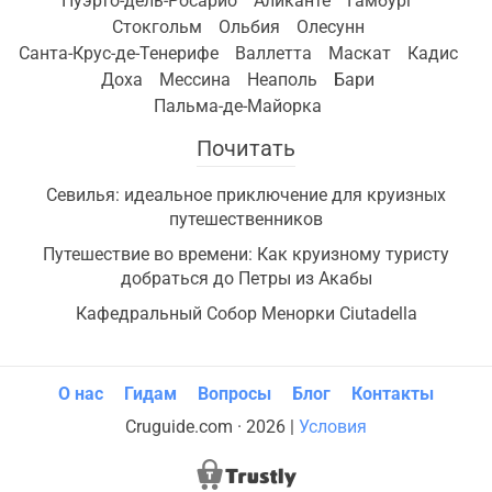
Пуэрто-дель-Росарио
Аликанте
Гамбург
Стокгольм
Ольбия
Олесунн
Санта-Крус-де-Тенерифе
Валлетта
Маскат
Кадис
Доха
Мессина
Неаполь
Бари
Пальма-де-Майорка
Почитать
Севилья: идеальное приключение для круизных
путешественников
Путешествие во времени: Как круизному туристу
добраться до Петры из Акабы
Кафедральный Собор Менорки Ciutadella
О нас
Гидам
Вопросы
Блог
Контакты
Cruguide.com · 2026 |
Условия