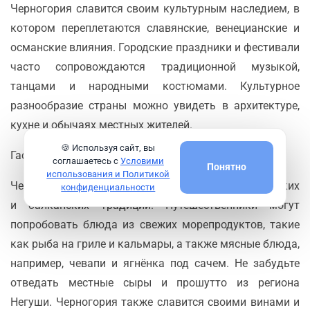
Черногория славится своим культурным наследием, в
котором переплетаются славянские, венецианские и
османские влияния. Городские праздники и фестивали
часто сопровождаются традиционной музыкой,
танцами и народными костюмами. Культурное
разнообразие страны можно увидеть в архитектуре,
кухне и обычаях местных жителей.
🍪 Используя сайт, вы
Гастрономия
соглашаетесь с
Условими
Понятно
использования и Политикой
Черногорская кухня — это смесь средиземноморских
конфиденциальности
и балканских традиций. Путешественники могут
попробовать блюда из свежих морепродуктов, такие
как рыба на гриле и кальмары, а также мясные блюда,
например, чевапи и ягнёнка под сачем. Не забудьте
отведать местные сыры и прошутто из региона
Негуши. Черногория также славится своими винами и