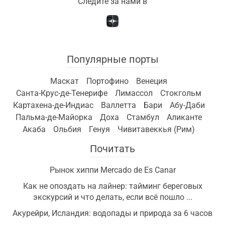
Следите за нами в
Популярные порты
Маскат
Портофино
Венеция
Санта-Крус-де-Тенерифе
Лимассол
Стокгольм
Картахена-де-Индиас
Валлетта
Бари
Абу-Даби
Пальма-де-Майорка
Доха
Стамбул
Аликанте
Акаба
Ольбия
Генуя
Чивитавеккья (Рим)
Почитать
Рынок хиппи Mercado de Es Canar
Как не опоздать на лайнер: тайминг береговых
экскурсий и что делать, если всё пошло ...
Акурейри, Исландия: водопады и природа за 6 часов