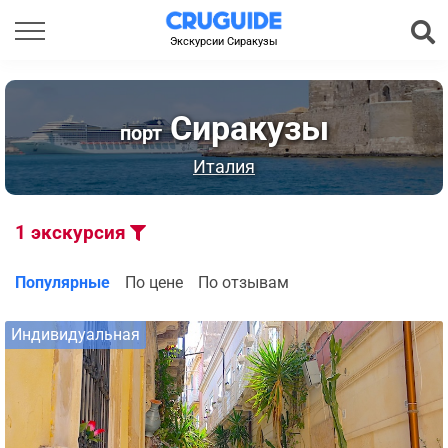
Экскурсии Сиракузы
Сиракузы
порт
Италия
1
экскурсия
Популярные
По цене
По отзывам
Индивидуальная