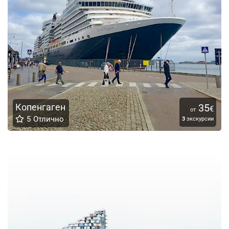
Копенгаген
35
€
от
5
Отлично
3
экскурсии