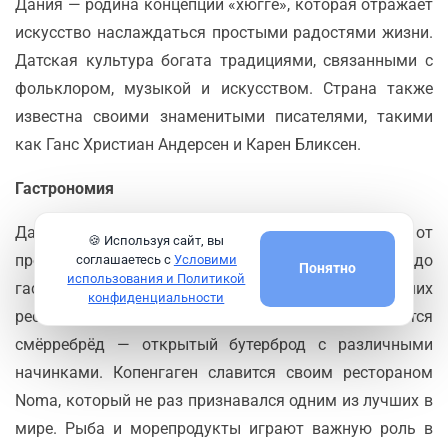
Дания — родина концепции «хюгге», которая отражает
искусство наслаждаться простыми радостями жизни.
Датская культура богата традициями, связанными с
фольклором, музыкой и искусством. Страна также
известна своими знаменитыми писателями, такими
как Ганс Христиан Андерсен и Карен Бликсен.
Гастрономия
Датская кухня предлагает богатый выбор блюд, от
🍪 Используя сайт, вы
простых и сытных традиционных рецептов до
соглашаетесь с
Условими
Понятно
использования и Политикой
гастрономических изысков, представленных в лучших
конфиденциальности
ресторанах. Одним из известных блюд является
смёрребрёд — открытый бутерброд с различными
начинками. Копенгаген славится своим рестораном
Noma, который не раз признавался одним из лучших в
мире. Рыба и морепродукты играют важную роль в