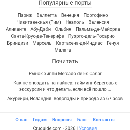
Популярные порты
Париж
Валлетта
Венеция
Портофино
Чивитавеккья (Рим)
Неаполь
Валенсия
Аликанте
Абу-Даби
Ольбия
Пальма-де-Майорка
Санта-Крус-де-Тенерифе
Пуэрто-дель-Росарио
Бриндизи
Марсель
Картахена-де-Индиас
Генуя
Малага
Почитать
Рынок хиппи Mercado de Es Canar
Как не опоздать на лайнер: тайминг береговых
экскурсий и что делать, если всё пошло ...
Акурейри, Исландия: водопады и природа за 6 часов
О нас
Гидам
Вопросы
Блог
Контакты
Cruguide.com · 2026 |
Условия