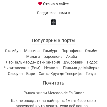
Отзыв о сайте
Следите за нами в
Популярные порты
Стамбул
Мессина
Гамбург
Портофино
Ольбия
Малага
Барселона
Акаба
Лас-Пальмас-де-Гран-Канария
Дубровник
Родос
Чивитавеккья (Рим)
Неаполь
Пальма-де-Майорка
Олесунн
Бари
Санта-Крус-де-Тенерифе
Генуя
Почитать
Рынок хиппи Mercado de Es Canar
Как не опоздать на лайнер: тайминг береговых
экскурсий и что делать, если всё пошло ...