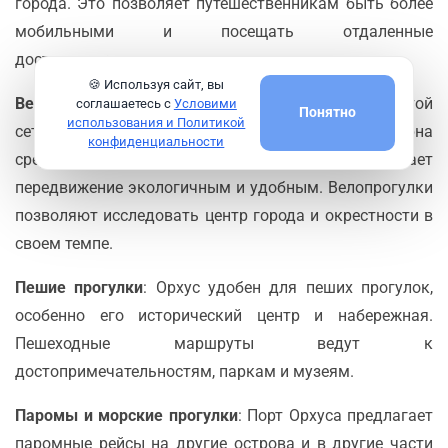
города. Это позволяет путешественникам быть более
мобильными и посещать отдаленные
достопримечательности.
🍪 Используя сайт, вы
Велосипеды
: Орхус — велосипедный город с развитой
соглашаетесь с
Условими
Понятно
использования и Политикой
сетью велодорожек. Аренда велосипедов популярна
конфиденциальности
среди туристов и местных жителей, что делает
передвижение экологичным и удобным. Велопрогулки
позволяют исследовать центр города и окрестности в
своем темпе.
Пешие прогулки
: Орхус удобен для пеших прогулок,
особенно его исторический центр и набережная.
Пешеходные маршруты ведут к
достопримечательностям, паркам и музеям.
Паромы и морские прогулки
: Порт Орхуса предлагает
паромные рейсы на другие острова и в другие части