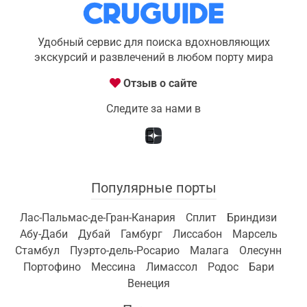
Удобный сервис для поиска вдохновляющих
экскурсий и развлечений в любом порту мира
Отзыв о сайте
Следите за нами в
Популярные порты
Лас-Пальмас-де-Гран-Канария
Сплит
Бриндизи
Абу-Даби
Дубай
Гамбург
Лиссабон
Марсель
Стамбул
Пуэрто-дель-Росарио
Малага
Олесунн
Портофино
Мессина
Лимассол
Родос
Бари
Венеция