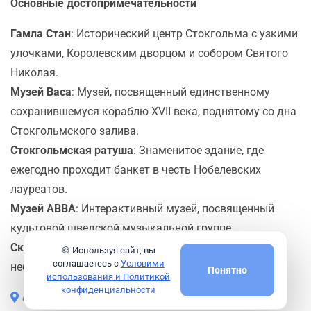
Основные достопримечательности
Гамла Стан
: Исторический центр Стокгольма с узкими
улочками, Королевским дворцом и собором Святого
Николая.
Музей Васа
: Музей, посвященный единственному
сохранившемуся кораблю XVII века, поднятому со дна
Стокгольмского залива.
Стокгольмская ратуша
: Знаменитое здание, где
ежегодно проходит банкет в честь Нобелевских
лауреатов.
Музей ABBA
: Интерактивный музей, посвященный
культовой шведской музыкальной группе.
Скансен
: Старейший в мире музей под открытым
🍪 Используя сайт, вы
соглашаетесь с
Условими
небом и зоопарк.
Понятно
использования и Политикой
конфиденциальности
офф. сайт порта