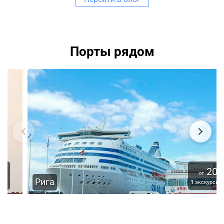
Порты рядом
20
€
от
Рига
1
экскурсия