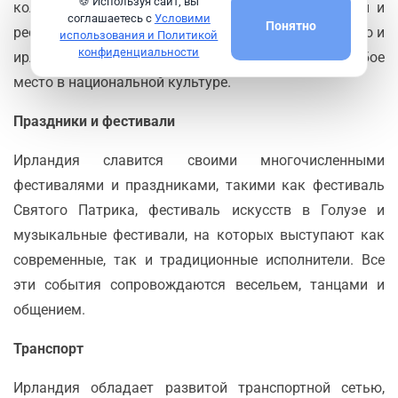
🍪 Используя сайт, вы
колканнон (пюре из картофеля с капустой). Пабы и
соглашаетесь с
Условими
Понятно
рестораны предлагают не только местные блюда, но и
использования и Политикой
конфиденциальности
ирландское пиво и виски, которые занимают особое
место в национальной культуре.
Праздники и фестивали
Ирландия славится своими многочисленными
фестивалями и праздниками, такими как фестиваль
Святого Патрика, фестиваль искусств в Голуэе и
музыкальные фестивали, на которых выступают как
современные, так и традиционные исполнители. Все
эти события сопровождаются весельем, танцами и
общением.
Транспорт
Ирландия обладает развитой транспортной сетью,