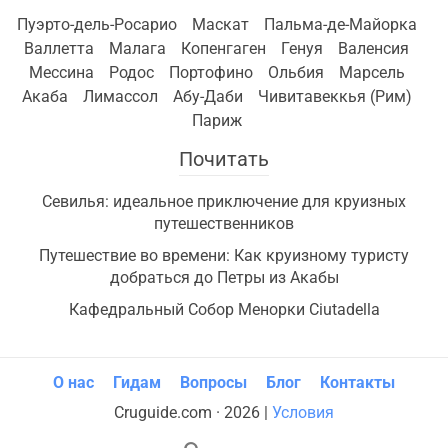
Пуэрто-дель-Росарио
Маскат
Пальма-де-Майорка
Валлетта
Малага
Копенгаген
Генуя
Валенсия
Мессина
Родос
Портофино
Ольбия
Марсель
Акаба
Лимассол
Абу-Даби
Чивитавеккья (Рим)
Париж
Почитать
Севилья: идеальное приключение для круизных
путешественников
Путешествие во времени: Как круизному туристу
добраться до Петры из Акабы
Кафедральный Собор Менорки Ciutadella
О нас
Гидам
Вопросы
Блог
Контакты
Cruguide.com · 2026 |
Условия