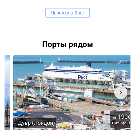
Перейти в блог
Порты рядом
190
€
от
Дувр (Лондон)
1
экскурсия