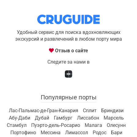
Удобный сервис для поиска вдохновляющих
экскурсий и развлечений в любом порту мира
Отзыв о сайте
Следите за нами в
Популярные порты
Лас-Пальмас-де-Гран-Канария
Сплит
Бриндизи
Абу-Даби
Дубай
Гамбург
Лиссабон
Марсель
Стамбул
Пуэрто-дель-Росарио
Малага
Олесунн
Портофино
Мессина
Лимассол
Родос
Бари