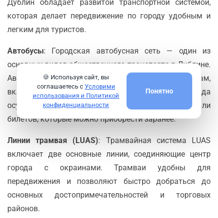
Дублин обладает развитой транспортной системой,
которая делает передвижение по городу удобным и
легким для туристов.
Автобусы
: Городская автобусная сеть — один из
основных видов общественного транспорта в Дублине.
🍪 Используя сайт, вы
Автобусы курсируют по всему городу и пригородам,
соглашаетесь с
Условими
Понятно
включая маршруты до аэропорта. Оплата проезда
использования и Политикой
осуществляется с помощью бесконтактных карт или
конфиденциальности
билетов, которые можно приобрести заранее.
Линии трамвая (LUAS)
: Трамвайная система LUAS
включает две основные линии, соединяющие центр
города с окраинами. Трамваи удобны для
передвижения и позволяют быстро добраться до
основных достопримечательностей и торговых
районов.