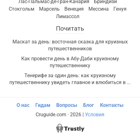
Лас-Пальмас-де-Гран-Канария
Бриндизи
Стокгольм
Марсель
Венеция
Мессина
Генуя
Лимассол
Почитать
Маскат за день: восточная сказка для круизных
путешественников
Как провести день в Абу-Даби круизному
путешественнику
Тенерифе за один день: как круизному
путешественнику увидеть главное и влюбиться в ...
О нас
Гидам
Вопросы
Блог
Контакты
Cruguide.com · 2026 |
Условия