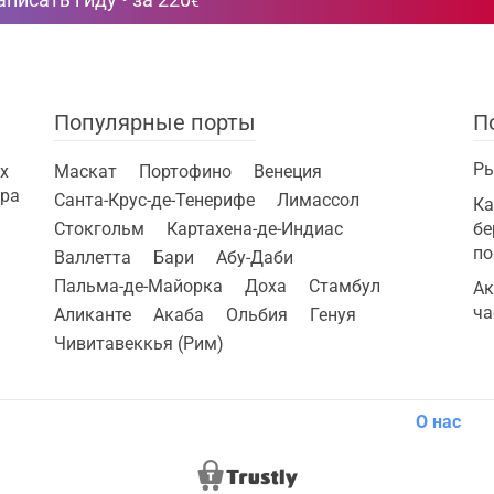
€
Популярные порты
П
Ры
х
Маскат
Портофино
Венеция
ира
Санта-Крус-де-Тенерифе
Лимассол
Ка
Стокгольм
Картахена-де-Индиас
бе
по
Валлетта
Бари
Абу-Даби
Пальма-де-Майорка
Доха
Стамбул
Ак
ча
Аликанте
Акаба
Ольбия
Генуя
Чивитавеккья (Рим)
О нас