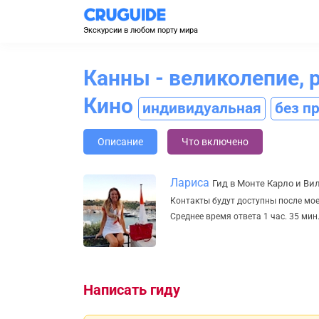
Экскурсии в любом порту мира
Канны - великолепие, 
Кино
индивидуальная
без п
Описание
Что включено
Лариса
Гид в Монте Карло и В
Контакты будут доступны после мо
Среднее время ответа 1 час. 35 мин
Написать гиду