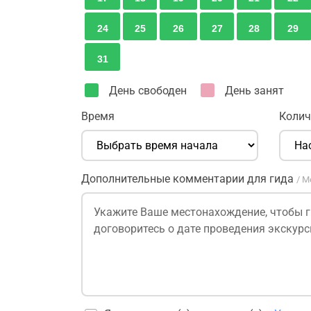
24
25
26
27
28
29
31
День свободен
День занят
Время
Колич
Дополнительные комментарии для гида
/ М