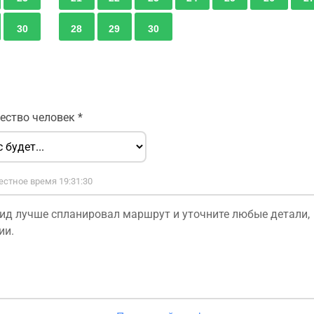
30
28
29
30
ество человек
*
естное время 19:31:30