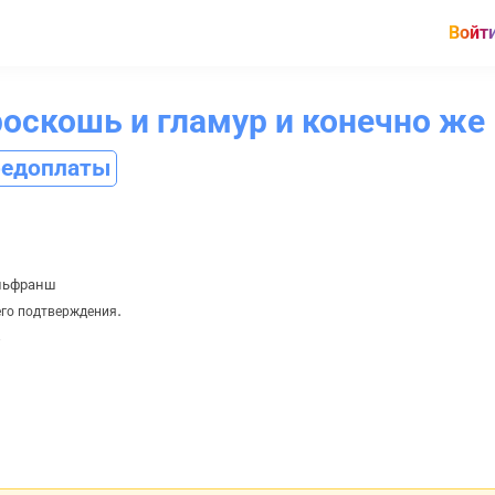
Войт
роскошь и гламур и конечно же
редоплаты
ильфранш
.
его подтверждения
.