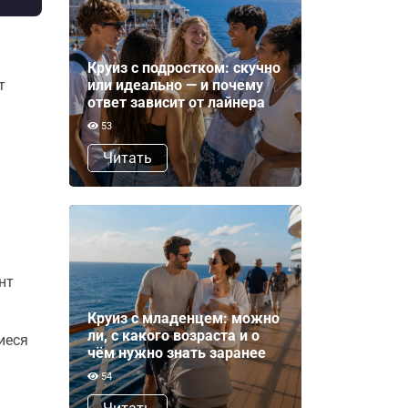
Круиз с подростком: скучно
или идеально — и почему
т
ответ зависит от лайнера
53
Читать
нт
Круиз с младенцем: можно
ли, с какого возраста и о
иеся
чём нужно знать заранее
54