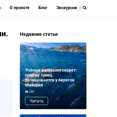
и
О проекте
Блог
Экскурсии
|
ии.
Недавние статьи
Учёные раскрыли секрет:
почему тунец
размножается у берегов
Майорки
238
Читать