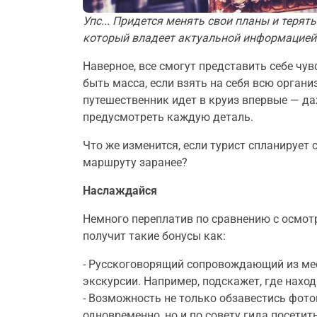
Упс... Придется менять свои планы и терят
который владеет актуальной информацией
Наверное, все смогут представить себе чу
быть масса, если взять на себя всю органи
путешественник идет в круиз впервые — да
предусмотреть каждую деталь.
Что же изменится, если турист спланирует
маршруту заранее?
Наслаждайся
Немного переплатив по сравнению с осмотро
получит такие бонусы как:
- Русскоговорящий сопровождающий из мес
экскурсии. Например, подскажет, где нахо
- Возможность не только обзавестись фото
одновременно, но и по совету гида посети