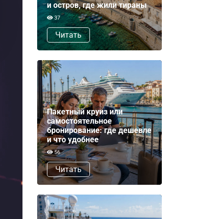
и остров, где жили тираны
37
Читать
Пакетный круиз или
самостоятельное
бронирование: где дешевле
и что удобнее
56
Читать