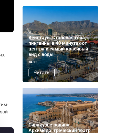
Кейптаун: Столовая гора,
пингвины в 40 минутах от
центра и самый красивый
вид с воды
ях,
39
Читать
ким-
ьзой
Сиракузы: родина
Архимеда, греческий театр