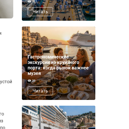
381
Читать
и
Гастрономические
экскурсии из круизного
порта: когда рынок важнее
музея
пустой
39
Читать
го
из
 по