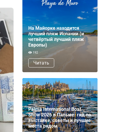
На Майорке находится
лучший пляж Испании (и
четвёртый лучший пляж
Европы)
192
Читать
Palma International Boat
Show 2026 в Пальме: гид по
выставке, советы и лучшие
места рядом