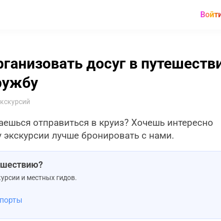
Войт
рганизовать досуг в путешеств
ружбу
экскурсий
аешься отправиться в круиз? Хочешь интересно
 экскурсии лучше бронировать с нами.
тешествию?
урсии и местных гидов.
 порты