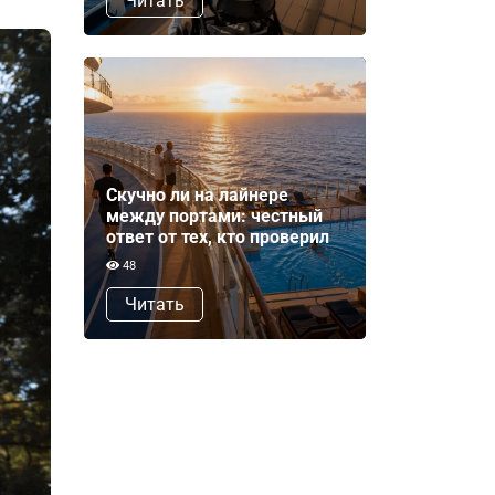
Читать
Скучно ли на лайнере
между портами: честный
ответ от тех, кто проверил
48
Читать