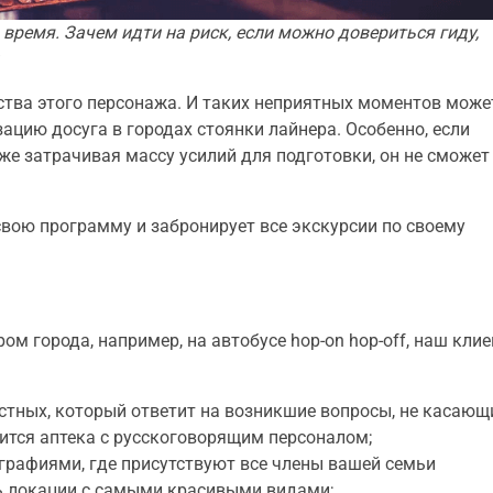
ь время. Зачем идти на риск, если можно довериться гиду,
вства этого персонажа. И таких неприятных моментов може
зацию досуга в городах стоянки лайнера. Особенно, если
же затрачивая массу усилий для подготовки, он не сможет
 свою программу и забронирует все экскурсии по своему
м города, например, на автобусе hop-on hop-off, наш клие
тных, который ответит на возникшие вопросы, не касающ
дится аптека с русскоговорящим персоналом;
графиями, где присутствуют все члены вашей семьи
ть локации с самыми красивыми видами;