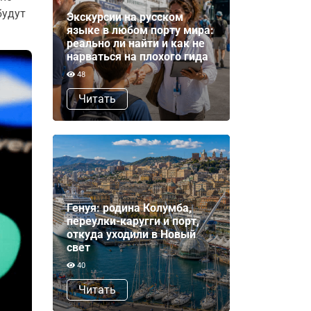
будут
Экскурсии на русском
языке в любом порту мира:
реально ли найти и как не
нарваться на плохого гида
48
Читать
Генуя: родина Колумба,
переулки-каругги и порт,
откуда уходили в Новый
свет
40
Читать