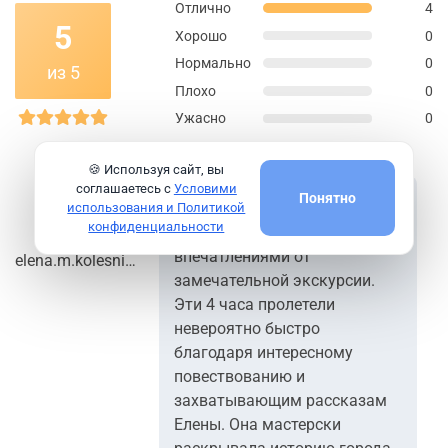
Отлично
4
5
Хорошо
0
Нормально
0
из 5
Плохо
0
Ужасно
0
🍪 Используя сайт, вы
соглашаетесь с
Условими
Понятно
использования и Политикой
конфиденциальности
Хочу поделиться
впечатлениями от
elena.m.kolesnikova
замечательной экскурсии.
Эти 4 часа пролетели
невероятно быстро
благодаря интересному
повествованию и
захватывающим рассказам
Елены. Она мастерски