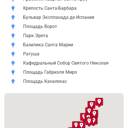
из​ самых больших средневековых крепостей Европы.
Крепость Санта-Барбара
От площади «Ворота моря» с​​ фонтаном​ начинается
наш красивейший средиземноморский бульвар
Бульвар Экспланада де Испания
«Explanada de​ España», выложенный мраморной
Площадь Ворот
мозаикой в​ виде морских волн, с​ панорамным
Парк Эрета
эффектом 3D. Мы​ полюбуемся на​ эмблематичный
Дом имени Энрике Карбонеля (в​ стиле валенсийского
Базилика Санта Марии
модерна) и​ узнаем его забавную легенду.
Ратуша
Мы познакомимся с бывшими роскошными
Кафедральный Собор Святого Николая
семейными дворцами и восхитимся фасадом «Дома
Площадь Габриэля Миро
Ведьм», который считается «Жемчужиной» модерна в
Площадь Каналехас
Аликанте. Поднявшись на лифте к крепости Санта
Барбара, мы​ пройдем её 4 уровня с​ башнями и​
бастионами, узнаем их​ богатую историю, посетим
музейные экспозиции и​ узнаем​ тайну названия
старинной крепости. С её смотровых площадок
открывается восхитительная панорама: на​ город, порт,
пляж, Старый Город с​ куполами церквей и соборов…