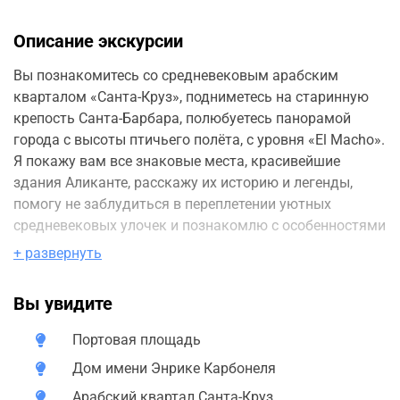
Описание экскурсии
Вы познакомитесь со средневековым арабским​
кварталом​ «Санта-Круз», подниметесь на старинную
крепость Санта-Барбара, полюбуетесь панорамой
города с высоты птичьего полёта, с уровня «El Macho».​
​Я покажу вам все знаковые​ места, красивейшие
здания Аликанте, расскажу их историю и легенды,
помогу не заблудиться в переплетении уютных
средневековых улочек и познакомлю с особенностями
местного южного менталитета.
+ развернуть
Мы начнём экскурсию на​ «Портовой площади», от
Вы увидите
которой тянется наша морская набережная с​
белоснежными яхтами. Отсюда открывается лучший
Портовая площадь
вид на​ крепость Санта Барбара на вершине горы
Бенакантиль. Крепость является городским символом,
Дом имени Энрике Карбонеля
с неё начинается богатая история Аликанте. Это одна
Арабский​ квартал Санта-Круз