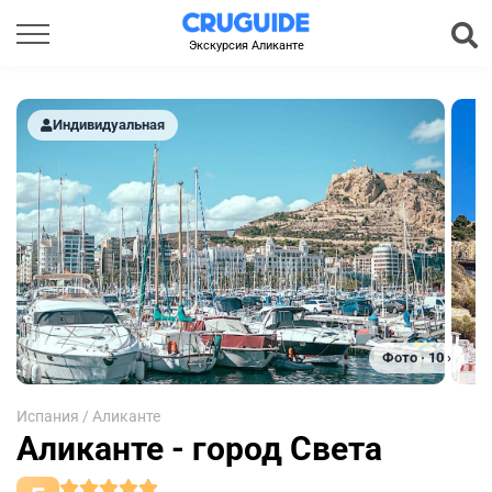
Экскурсия Аликанте
Индивидуальная
Фото · 10 ›
Испания
/
Аликанте
Аликанте - город Света