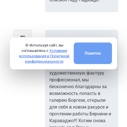
Великолепно!!! Надежда -
🍪 Используя сайт, вы
соглашаетесь с
Условими
потрясающий гид, чуткий и
Понятно
Галина
использования и Политикой
заботливый человек, тонко
конфиденциальности
чувствующий историческую и
художественную фактуру
профессионал, мы
бесконечно благодарны за
возможность попасть в
галерею Боргезе, открыли
для себя в новом ракурсе и
прочтении работы Бернини и
Караваджо!!! Хотим снова