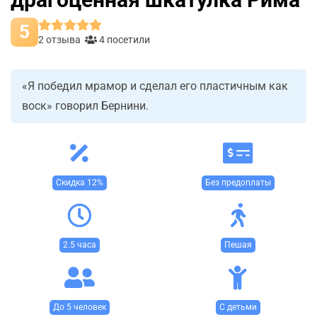
5
2 отзыва
4 посетили
«Я победил мрамор и сделал его пластичным как
воск» говорил Бернини.
Скидка 12%
Без предоплаты
2.5 часа
Пешая
До 5 человек
С детьми