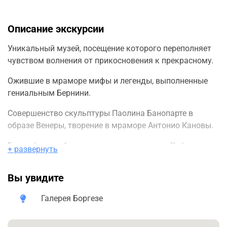
Описание экскурсии
Уникальный музей, посещение которого переполняет
чувством волнения от прикосновения к прекрасному.
Ожившие в мраморе мифы и легенды, выполненные
гениальным Бернини.
Совершенство скульптуры Паолина Банопарте в
образе Венеры, творение в мраморе Антонио Кановы.
Богатейшее собрание картин прекрасного Рафаэля,
+ развернуть
воспевавшего в картинах красоту женского тела
Тициана, гения… «злого» гения Караваджо.
Вы увидите
Билеты покупают только онлайн на сайте «галерея
Галерея Боргезе
Боргезе»