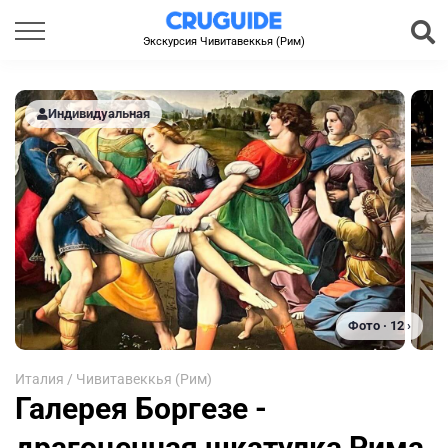
Экскурсия Чивитавеккья (Рим)
Индивидуальная
Фото · 12 ›
Италия
/
Чивитавеккья (Рим)
Галерея Боргезе -
драгоценная шкатулка Рима