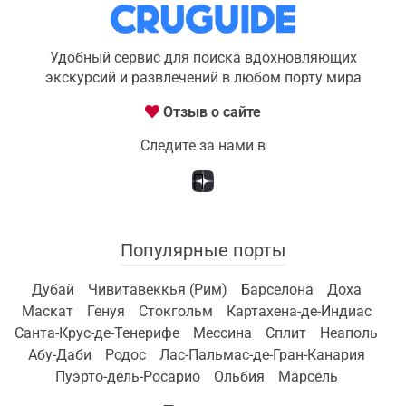
Удобный сервис для поиска вдохновляющих
экскурсий и развлечений в любом порту мира
Отзыв о сайте
Следите за нами в
Популярные порты
Дубай
Чивитавеккья (Рим)
Барселона
Доха
Маскат
Генуя
Стокгольм
Картахена-де-Индиас
Санта-Крус-де-Тенерифе
Мессина
Сплит
Неаполь
Абу-Даби
Родос
Лас-Пальмас-де-Гран-Канария
Пуэрто-дель-Росарио
Ольбия
Марсель