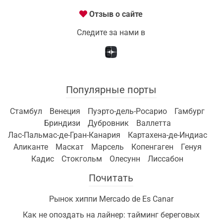
Отзыв о сайте
Следите за нами в
Популярные порты
Стамбул
Венеция
Пуэрто-дель-Росарио
Гамбург
Бриндизи
Дубровник
Валлетта
Лас-Пальмас-де-Гран-Канария
Картахена-де-Индиас
Аликанте
Маскат
Марсель
Копенгаген
Генуя
Кадис
Стокгольм
Олесунн
Лиссабон
Почитать
Рынок хиппи Mercado de Es Canar
Как не опоздать на лайнер: тайминг береговых