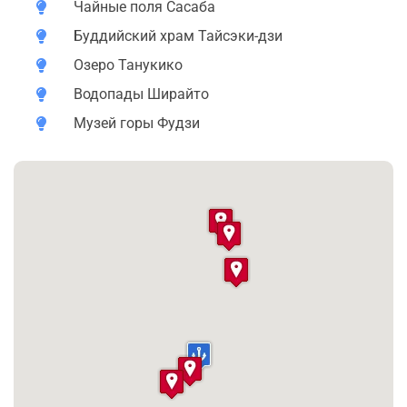
Чайные поля Сасаба
верующих.
Буддийский храм Тайсэки-дзи
3.
Озеро Танукико
Озеро Танукико
Небольшое, но очень живописное озеро в окружении
Водопады Ширайто
леса и с открытым видом на Фудзи. Здесь можно
Музей горы Фудзи
отдохнуть, прогуляться по берегу, а при желании —
попробовать местные угощения в кафе. Это отличная
остановка, чтобы почувствовать гармонию природы и
сделать красивые снимки.
4. Водопады Ширайто
Одно из самых красивых природных чудес региона:
тысячи струй чистейшей воды спадают со скалы,
образуя завораживающее водное полотно. Это
священное место, связанное с культом горы Фудзи и
источником её силы. Можно подойти совсем близко —
и услышать, как «поёт вода».