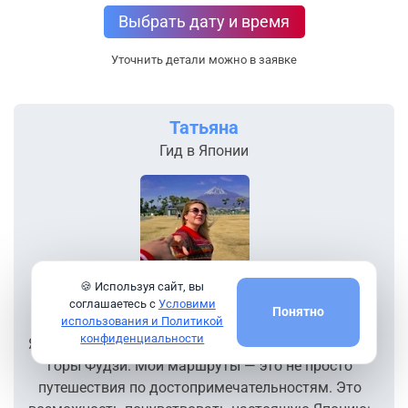
Выбрать дату и время
Уточнить детали можно в заявке
Татьяна
Гид в Японии
🍪 Используя сайт, вы
соглашаетесь с
Условими
Понятно
Здравствуйте! Меня зовут Татьяна, я живу в
использования и Политикой
конфиденциальности
Японии более 20 лет, недалеко от величественной
горы Фудзи. Мои маршруты — это не просто
путешествия по достопримечательностям. Это