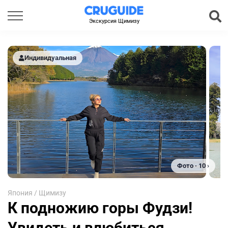
Экскурсия Щимизу
Индивидуальная
Фото · 10 ›
Япония
/
Щимизу
К подножию горы Фудзи!
Увидеть и влюбиться