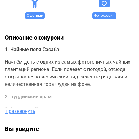
С детьми
Фотосессия
Описание экскурсии
1.
Чайные поля Сасаба
Начнём день с одних из самых фотогеничных чайных
плантаций региона. Если повезёт с погодой, отсюда
открывается классический вид: зелёные ряды чая и
величественная гора Фудзи на фоне.
2.
Буддийский храм
Тайсэки-дзи Это один из главных храмов школы
+ развернуть
буддизма Нитирэн, с историей более 700 лет. Здесь
царит особая атмосфера тишины и силы. Мы
Вы увидите
прогуляемся по территории с кедрами, увидим
пятиэтажную пагоду это место для миллионов