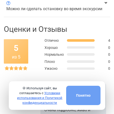
Можно ли сделать остановку во время экскурсии
Оценки и Отзывы
Отлично
4
5
Хорошо
0
Нормально
0
из 5
Плохо
0
Ужасно
0
🍪 Используя сайт, вы
соглашаетесь с
Условими
Понятно
Нам очень понравилась
использования и Политикой
конфиденциальности
экскурсия с Геннадием.
djqp
Очень подробно, живо и