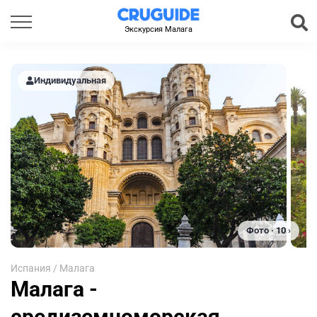
Экскурсия Малага
Индивидуальная
Фото · 10 ›
Испания
/
Малага
Малага -
средиземноморская