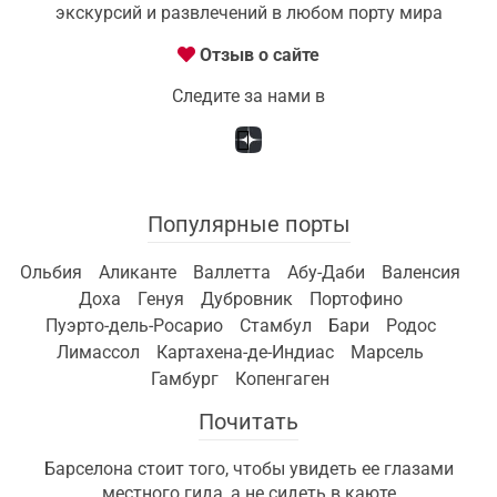
экскурсий и развлечений в любом порту мира
Отзыв о сайте
Следите за нами в
Популярные порты
Ольбия
Аликанте
Валлетта
Абу-Даби
Валенсия
Доха
Генуя
Дубровник
Портофино
Пуэрто-дель-Росарио
Стамбул
Бари
Родос
Лимассол
Картахена-де-Индиас
Марсель
Гамбург
Копенгаген
Почитать
Барселона стоит того, чтобы увидеть ее глазами
местного гида, а не сидеть в каюте