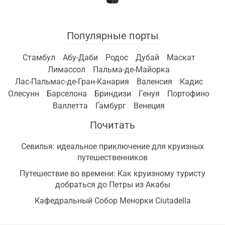
Популярные порты
Стамбул
Абу-Даби
Родос
Дубай
Маскат
Лимассол
Пальма-де-Майорка
Лас-Пальмас-де-Гран-Канария
Валенсия
Кадис
Олесунн
Барселона
Бриндизи
Генуя
Портофино
Валлетта
Гамбург
Венеция
Почитать
Севилья: идеальное приключение для круизных
путешественников
Путешествие во времени: Как круизному туристу
добраться до Петры из Акабы
Кафедральный Собор Менорки Ciutadella