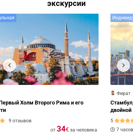
экскурсии
Индивидуальная
Фират
Стамбул, европейская и азиатская часть,
двойной портрет одного города
5
2 отзыва
67
€
7 часов
от
за человека