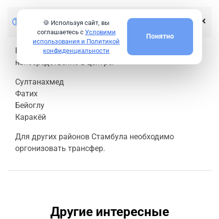
Место встречи?
🍪 Используя сайт, вы
соглашаетесь с
Условими
Понятно
использования и Политикой
Встреча в отеле для тех, кто проживает
конфиденциальности
непосредственно в центре:
Султанахмед
Фатих
Бейоглу
Каракёй
Для других районов Стамбула необходимо
оргонизовать трансфер.
Другие интересные