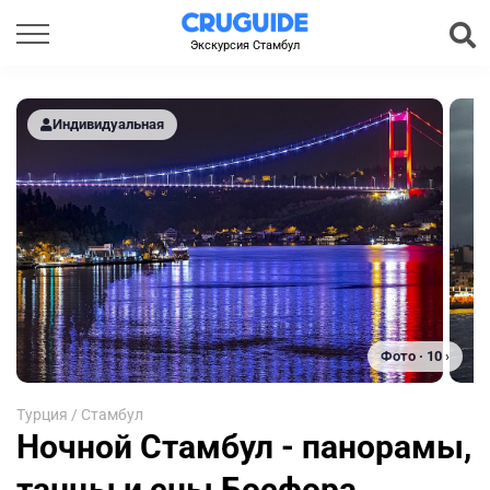
Экскурсия Стамбул
Индивидуальная
Фото · 10 ›
Турция
/
Стамбул
Ночной Стамбул - панорамы,
танцы и сны Босфора