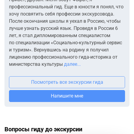
полюбоваться красивыми видами Босфора.
профессиональный гид. Еще в юности я понял, что
Мы увидим ночной Стамбул с высоты двух смотровых
хочу посвятить себя профессии экскурсовода.
площадок. Со смотровой площадки в парке Улус нам
После окончания школы я уехал в Россию, чтобы
откроется красивый панорамный вид на Азиатскую
лучше узнать русский язык. Проведя в России 6
часть города.
лет, я стал дипломированным специалистом
по специализации «Социально-культурный сервис
А со смотровой площадки самого высокого здания
и туризм». Вернувшись на родину я получил
Турции – небоскрёба Сапфир, высота которого
лицензию профессионального гида-историка от
составляет 231 метр, мы увидим золотой мегаполис,
министерства культуры
далее...
сияющий всеми оттенками. Стамбул – самый
необычный город из всех городов мира.
Посмотреть все экскурсии гида
Данная экскурсия проводится турагенством,
Напишите мне
TÜRSAB NO 11656
Лицензия номер 11656
Вопросы гиду до экскурсии