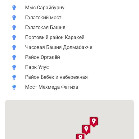
• Мыс Сарайбурну
Мыс Сарайбурну
• Галатский мост и башня
Галатский мост
Галатская Башня
• Портовый район Каракёй
Портовый район Каракёй
• Часовая башня Долмабахче
Часовая Башня Долмабахче
• Район Ортакёй
Район Ортакёй
• Парк Улус
Парк Улус
Район Бебек и набережная
• Район Бебек и набережная
Мост Мехмеда Фатиха
• Мост Мехмеда Фатиха
Маршрут нашей ночной экскурсии устроит интересы
самых разных путешественников, и она обязательно
понравится и творческим людям и философам,
молодёжи и любителям истории.