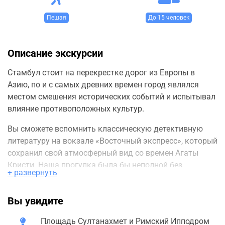
Пешая
До 15 человек
Описание экскурсии
Стамбул стоит на перекрестке дорог из Европы в
Азию, по и с самых древних времен город являлся
местом смешения исторических событий и испытывал
влияние противоположных культур.
Вы сможете вспомнить классическую детективную
литературу на вокзале «Восточный экспресс», который
сохранил свой атмосферный вид со времен Агаты
Кристи. Наша прогулка была бы неполной без
+ развернуть
дегустации турецкой кухни. Нас ждет обед, состоящий
из блюд местной кухни и, конечно же, сладости, а
Вы увидите
также дегустация турецкого кофе.
Восток славится своими базарами.
Площадь Султанахмет и Римский Ипподром