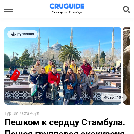
Экскурсия Стамбул
Групповая
Фото · 10 ›
Турция
/
Стамбул
Пешком к сердцу Стамбула.
Пешая групповая экскурсия