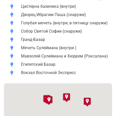
Цистерна базилика (внутри)
Мы посетим Гранд-Базар, сияющее богатство которого
заставляет вспомнить сокровища Али Бабы.
Дворец Ибрагим Паша (снаружи)
Голубая мечеть (внутри, в пятницу снаружи)
И пройдем по рядам Египетского базара, знаменитого
своими пряностями.
Собор Святой Софии (снаружи)
Гранд-Базар
Мечеть Сулеймана (внутри )
Мавзолей Сулеймана и Хюррем (Роксалана)
Египетский Базар
Вокзал Восточной Экспресс