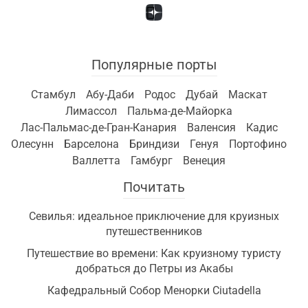
Популярные порты
Стамбул
Абу-Даби
Родос
Дубай
Маскат
Лимассол
Пальма-де-Майорка
Лас-Пальмас-де-Гран-Канария
Валенсия
Кадис
Олесунн
Барселона
Бриндизи
Генуя
Портофино
Валлетта
Гамбург
Венеция
Почитать
Севилья: идеальное приключение для круизных
путешественников
Путешествие во времени: Как круизному туристу
добраться до Петры из Акабы
Кафедральный Собор Менорки Ciutadella