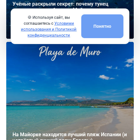
Учёные раскрыли секрет: почему тунец
размножается у берегов Майорки
🍪 Используя сайт, вы
226
соглашаетесь с
Условими
Понятно
Читать
использования и Политикой
конфиденциальности
На Майорке находится лучший пляж Испании (и