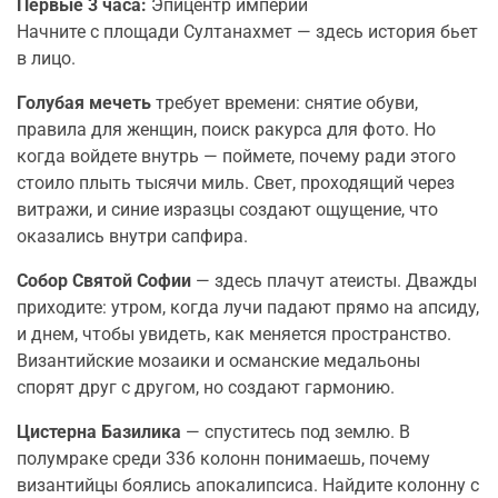
Первые 3 часа:
Эпицентр империй
Начните с площади Султанахмет — здесь история бьет
в лицо.
Голубая мечеть
требует времени: снятие обуви,
правила для женщин, поиск ракурса для фото. Но
когда войдете внутрь — поймете, почему ради этого
стоило плыть тысячи миль. Свет, проходящий через
витражи, и синие изразцы создают ощущение, что
оказались внутри сапфира.
Собор Святой Софии
— здесь плачут атеисты. Дважды
приходите: утром, когда лучи падают прямо на апсиду,
и днем, чтобы увидеть, как меняется пространство.
Византийские мозаики и османские медальоны
спорят друг с другом, но создают гармонию.
Цистерна Базилика
— спуститесь под землю. В
полумраке среди 336 колонн понимаешь, почему
византийцы боялись апокалипсиса. Найдите колонну с