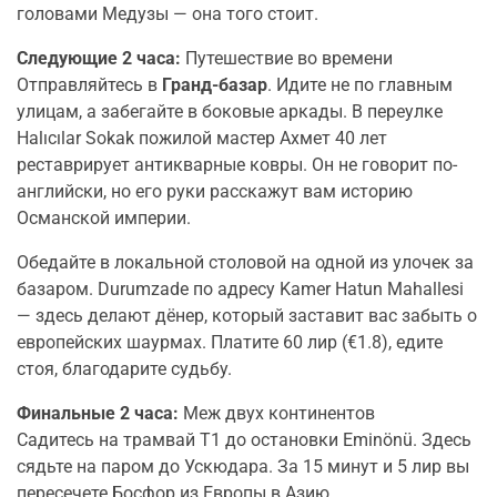
головами Медузы — она того стоит.
Следующие 2 часа:
Путешествие во времени
Отправляйтесь в
Гранд-базар
. Идите не по главным
улицам, а забегайте в боковые аркады. В переулке
Halıcılar Sokak пожилой мастер Ахмет 40 лет
реставрирует антикварные ковры. Он не говорит по-
английски, но его руки расскажут вам историю
Османской империи.
Обедайте в локальной столовой на одной из улочек за
базаром. Durumzade по адресу Kamer Hatun Mahallesi
— здесь делают дёнер, который заставит вас забыть о
европейских шаурмах. Платите 60 лир (€1.8), едите
стоя, благодарите судьбу.
Финальные 2 часа:
Меж двух континентов
Садитесь на трамвай Т1 до остановки Eminönü. Здесь
сядьте на паром до Ускюдара. За 15 минут и 5 лир вы
пересечете Босфор из Европы в Азию.