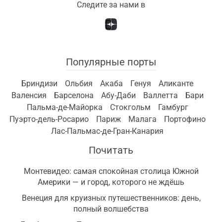
Следите за нами в
Популярные порты
Бриндизи
Ольбия
Акаба
Генуя
Аликанте
Валенсия
Барселона
Абу-Даби
Валлетта
Бари
Пальма-де-Майорка
Стокгольм
Гамбург
Пуэрто-дель-Росарио
Париж
Малага
Портофино
Лас-Пальмас-де-Гран-Канария
Почитать
Монтевидео: самая спокойная столица Южной
Америки — и город, которого не ждёшь
Венеция для круизных путешественников: день,
полный волшебства