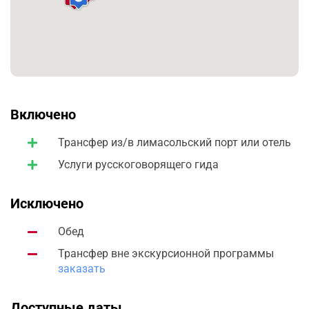
свежие морепродукты и рыбу. Не забудьте взять с
собой хорошее настроение и камеру для запечатления
восхитительных моментов этого уникального
путешествия!
Включено
Трансфер из/в лимасольский порт или отель
Услуги русскоговорящего гида
Исключено
Обед
Трансфер вне экскурсионной программы
заказать
Доступные даты