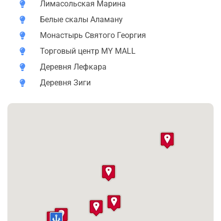
византийском стиле, где мы сможем насладиться не
Лимасольская Марина
только прекрасным видом, но и почувствовать
Белые скалы Аламану
духовную атмосферу этого исторического места.
Монастырь Святого Георгия
После этого, для любителей шоппинга, мы отправимся
Торговый центр MY MALL
в самый крупный торговый центр города - MY MALL,
Деревня Лефкара
где вас ждет более 150 магазинов различных брендов
и ассортиментов. А для тех, кто предпочитает
Деревня Зиги
уникальные исторические места, мы организуем
поездку в древнюю деревню Лефкара, знаменитую
своими мастерами и традиционными ремеслами.
Здесь вы сможете насладиться узкими улочками,
аутентичной архитектурой и приобрести подарки у
местных мастеров.
Пройдясь по этим древним улочкам и насладившись
их очарованием, мы вернемся через Лимассол
обратно в порт. По пути, по вашему желанию, мы
можем организовать обед в известной рыбацкой
деревне Зиги, где вы сможете попробовать самые