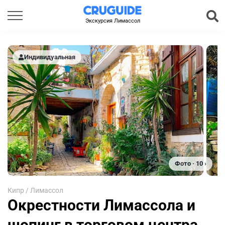
Экскурсия Лимассол
Индивидуальная
Фото · 10 ›
Кипр
/
Лимассол
Окрестности Лимассола и
шопинг в торговом центра