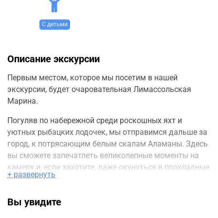
С детьми
Описание экскурсии
Первым местом, которое мы посетим в нашей
экскурсии, будет очаровательная Лимассольская
Марина.
Погуляв по набережной среди роскошных яхт и
уютных рыбацких лодочек, мы отправимся дальше за
город, к потрясающим белым скалам Аламаны. Здесь
вы сможете запечатлеть великолепные моменты на
камеру и, если захотите, даже окунуться в прохладные
+ развернуть
воды моря.
Затем наш маршрут приведет нас к колоритному
Вы увидите
монастырю святого Георгия, построенному в