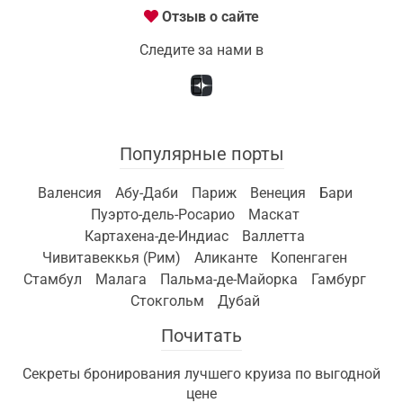
Отзыв о сайте
Следите за нами в
Популярные порты
Валенсия
Абу-Даби
Париж
Венеция
Бари
Пуэрто-дель-Росарио
Маскат
Картахена-де-Индиас
Валлетта
Чивитавеккья (Рим)
Аликанте
Копенгаген
Стамбул
Малага
Пальма-де-Майорка
Гамбург
Стокгольм
Дубай
Почитать
Секреты бронирования лучшего круиза по выгодной
цене