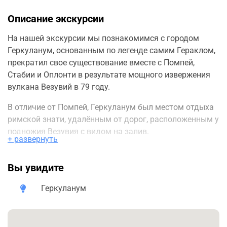
Описание экскурсии
На нашей экскурсии мы познакомимся с городом
Геркуланум, основанным по легенде самим Гераклом,
прекратил свое существование вместе с Помпей,
Стабии и Оплонти в результате мощного извержения
вулкана Везувий в 79 году.
В отличие от Помпей, Геркуланум был местом отдыха
римской знати, удалённым от дорог, расположенным у
подножия Везувия с видом на залив.
+ развернуть
Раскопки дают посетителям возможность понять
структуру города, распределение домов, некоторые из
Вы увидите
которых находятся в живописном месте на берегу
моря, посмотреть великолепный спа-комплекс,
Геркуланум
роскошные харчевни, фонтаны, палестру и
общественные здания. Хорошее состояние
сохранности древесины, бронзы, тканей, перекрытий