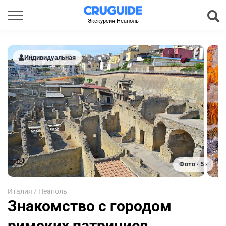
Экскурсия Неаполь
Индивидуальная
Фото · 5 ›
Италия
/
Неаполь
Знакомство с городом
римских патрициев