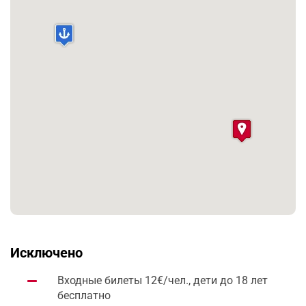
домов, дает полную картину жилищного
строительства, обустройства и позволяет насладиться
красотой изящных фресок и мозаик,
реконструировать образ жизни римских богачей.
Многие виллы в Геркулануме в своё время упо­ми­на­
лись Ци­це­ро­ном, Се­не­кой и Ста­ци­ем. Рядом с городом
была обнаружена великолепная «вил­ла па­пи­ру­сов»,
богато украшенная круп­ней­шей коллекцией брон­зо­
вых ста­туй (ко­пии элли­ни­стической пла­сти­ки) и
хранившей уникальную биб­лио­те­ку па­пи­ру­сов, вклю­
чав­шую литературные и философские со­чи­не­ния, в
том числе поч­ти все тру­ды Филодема, Эпикура.
Исключено
Входные билеты 12€/чел., дети до 18 лет
бесплатно