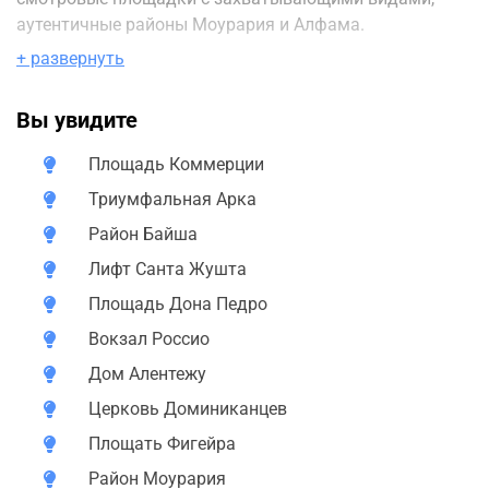
аутентичные районы Моурария и Алфама.
+ развернуть
Обязательно сделаем перерыв на кофе или чай с
традиционной выпечкой.
Вы увидите
Площадь Коммерции
Триумфальная Арка
Район Байша
Лифт Санта Жушта
Площадь Дона Педро
Вокзал Россио
Дом Алентежу
Церковь Доминиканцев
Площать Фигейра
Район Моурария