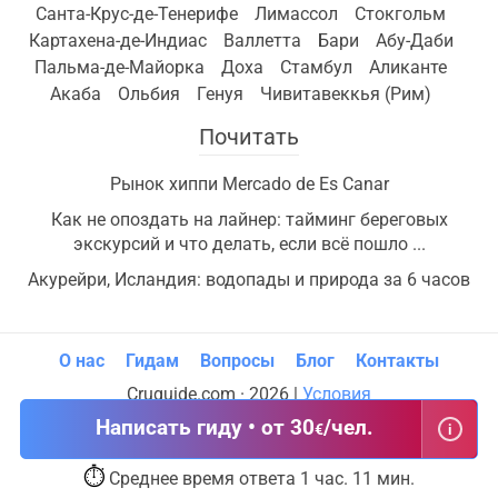
Санта-Крус-де-Тенерифе
Лимассол
Стокгольм
Картахена-де-Индиас
Валлетта
Бари
Абу-Даби
Пальма-де-Майорка
Доха
Стамбул
Аликанте
Акаба
Ольбия
Генуя
Чивитавеккья (Рим)
Почитать
Рынок хиппи Mercado de Es Canar
Как не опоздать на лайнер: тайминг береговых
экскурсий и что делать, если всё пошло ...
Акурейри, Исландия: водопады и природа за 6 часов
О нас
Гидам
Вопросы
Блог
Контакты
Cruguide.com · 2026 |
Условия
Написать гиду • от 30
/чел.
€
i
⏱
Среднее время ответа 1 час. 11 мин.