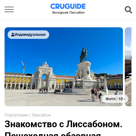
Экскурсия Лиссабон
Индивидуальная
Фото · 10 ›
Португалия
/
Лиссабон
Знакомство с Лиссабоном.
Пешеходная обзорная