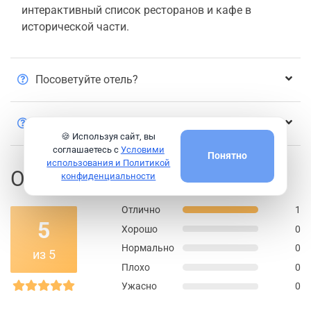
интерактивный список ресторанов и кафе в
исторической части.
Посоветуйте отель?
Будем ходить по холмам?
🍪 Используя сайт, вы
соглашаетесь с
Условими
Понятно
использования и Политикой
Оценки и Отзывы
конфиденциальности
Отлично
1
5
Хорошо
0
Нормально
0
из 5
Плохо
0
Ужасно
0