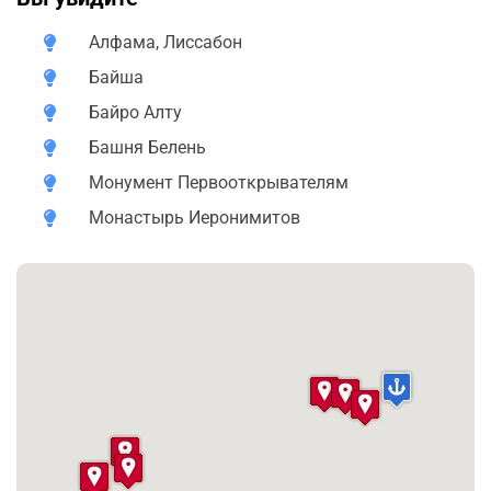
Отдельной темой является открытие нового мира
Алфама, Лиссабон
португальцами и построение первой колониальной
Байша
империи.
Байро Алту
Башня Белень
Монумент Первооткрывателям
Монастырь Иеронимитов