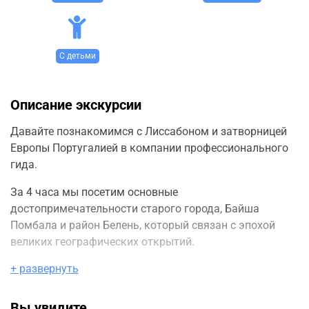
С детьми
Описание экскурсии
Давайте познакомимся с Лиссабоном и затворницей
Европы Португалией в компании профессионального
гида.
За 4 часа мы посетим основные
достопримечательности старого города, Байша
Помбала и район Белень, который связан с эпохой
великих географических открытий.
+ развернуть
Лиссабон многогранен здесь пересекаются эпохи,
присутствие разных народов, смесь арабского,
иудейского и христианского наследия.
Вы увидите