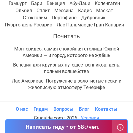
Гамбург
Бари
Венеция
Абу-Даби
Копенгаген
Ольбия
Сплит
Мессина
Кадис
Маскат
Стокгольм
Портофино
Дубровник
Пуэрто-дель-Росарио
Лас-Пальмас-де-Гран-Канария
Почитать
Монтевидео: самая спокойная столица Южной
Америки — и город, которого не ждёшь
Венеция для круизных путешественников: день,
полный волшебства
Лас-Америкас: Погружение в золотистые пески и
живописную атмосферу Тенерифе
О нас
Гидам
Вопросы
Блог
Контакты
Cruguide.com · 2026 |
Условия
Написать гиду • от 58
/чел.
€
i