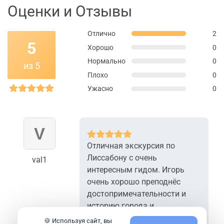
Оценки и Отзывы
Отлично
2
5
Хорошо
0
Нормально
0
из 5
Плохо
0
Ужасно
0
Отличная экскурсия по
Лиссабону с очень
val1
интересным гидом. Игорь
очень хорошо преподнёс
достопримечательности и
историю города и
окрестности. Я его очень
🍪 Используя сайт, вы