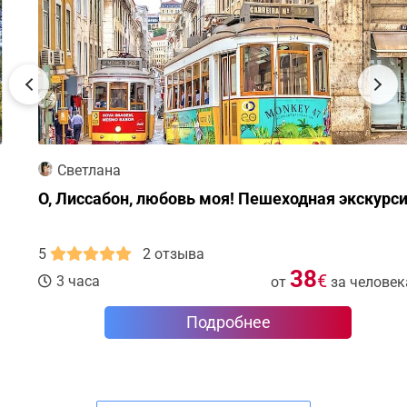
Светлана
О, Лиссабон, любовь моя! Пешеходная экскурсия
5
2 отзыва
38
€
3 часа
от
за человека
Подробнее