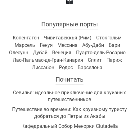
Популярные порты
Копенгаген
Чивитавеккья (Рим)
Стокгольм
Марсель
Генуя
Мессина
Абу-Даби
Бари
Олесунн
Дубай
Венеция
Пуэрто-дель-Росарио
Лас-Пальмас-де-Гран-Канария
Сплит
Париж
Лиссабон
Родос
Барселона
Почитать
Севилья: идеальное приключение для круизных
путешественников
Путешествие во времени: Как круизному туристу
добраться до Петры из Акабы
Кафедральный Собор Менорки Ciutadella