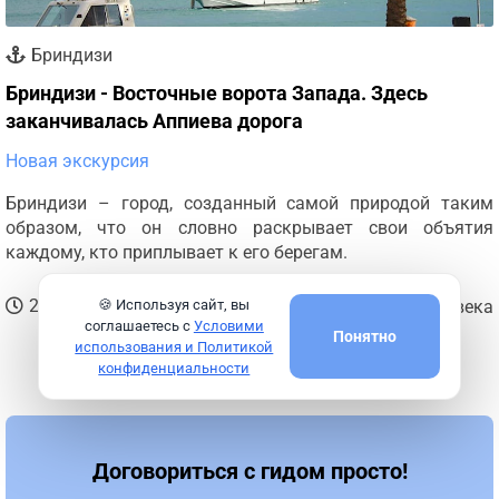
Бриндизи
Бриндизи - Восточные ворота Запада. Здесь
заканчивалась Аппиева дорога
Новая экскурсия
Бриндизи – город, созданный самой природой таким
образом, что он словно раскрывает свои объятия
каждому, кто приплывает к его берегам.
45
€
2.5 часа
🍪 Используя сайт, вы
от
за человека
соглашаетесь с
Условими
Понятно
использования и Политикой
Подробнее
конфиденциальности
Договориться с гидом просто!