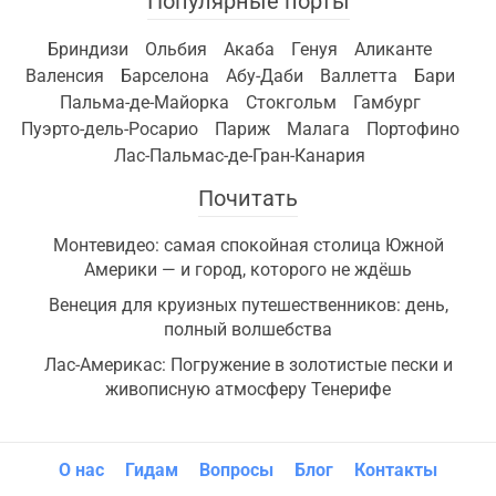
Популярные порты
Бриндизи
Ольбия
Акаба
Генуя
Аликанте
Валенсия
Барселона
Абу-Даби
Валлетта
Бари
Пальма-де-Майорка
Стокгольм
Гамбург
Пуэрто-дель-Росарио
Париж
Малага
Портофино
Лас-Пальмас-де-Гран-Канария
Почитать
Монтевидео: самая спокойная столица Южной
Америки — и город, которого не ждёшь
Венеция для круизных путешественников: день,
полный волшебства
Лас-Америкас: Погружение в золотистые пески и
живописную атмосферу Тенерифе
О нас
Гидам
Вопросы
Блог
Контакты