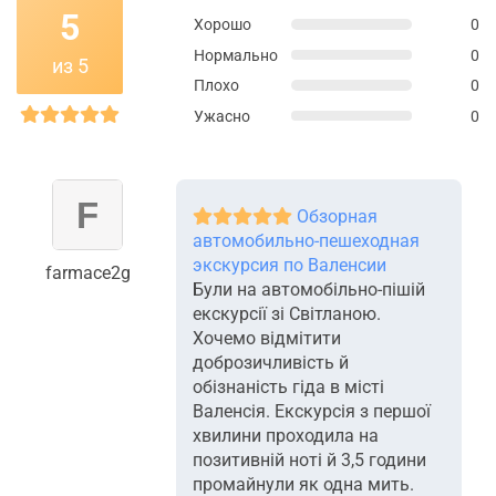
5
Хорошо
0
Нормально
0
из 5
Плохо
0
Ужасно
0
Обзорная
автомобильно-пешеходная
экскурсия по Валенсии
farmace2g
Були на автомобільно-пішій
екскурсії зі Світланою.
Хочемо відмітити
доброзичливість й
обізнаність гіда в місті
Валенсія. Екскурсія з першої
хвилини проходила на
позитивній ноті й 3,5 години
промайнули як одна мить.