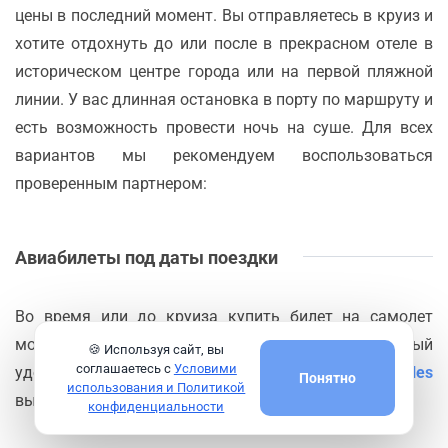
цены в последний момент. Вы отправляетесь в круиз и
хотите отдохнуть до или после в прекрасном отеле в
историческом центре города или на первой пляжной
линии. У вас длинная остановка в порту по маршруту и
есть возможность провести ночь на суше. Для всех
вариантов мы рекомендуем воспользоваться
проверенным партнером:
Авиабилеты под даты поездки
Во время или до круиза купить билет на самолет
может стать актуальной необходимостью. Самый
🍪 Используя сайт, вы
соглашаетесь с
Условими
удобный сервис по поиску авиабилетов
Aviasales
Понятно
использования и Политикой
выручит в любой момент.
конфиденциальности