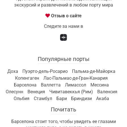
экскурсий и развлечений в любом порту мира
Отзыв о сайте
Следите за нами в
Популярные порты
Доха
Пуэрто-дель-Росарио
Пальма-де-Майорка
Копенгаген
Лас-Пальмас-де-Гран-Канария
Барселона
Валлетта
Лимассол
Мессина
Олесунн
Венеция
Чивитавеккья (Рим)
Валенсия
Ольбия
Стамбул
Бари
Бриндизи
Акаба
Почитать
Барселона стоит того, чтобы увидеть ее глазами