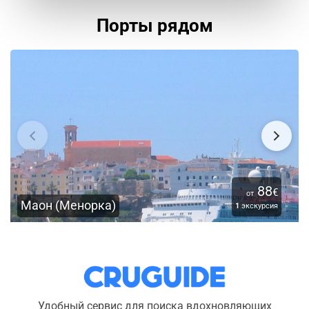
Порты рядом
88
€
от
Маон (Менорка)
1
экскурсия
Удобный сервис для поиска вдохновляющих