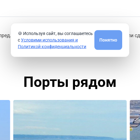
🍪 Используя сайт, вы соглашаетесь
предлагают круизные компании из порта
Барселона
или сд
с
Условими использования и
Понятно
Политикой конфиденциальности
Порты рядом