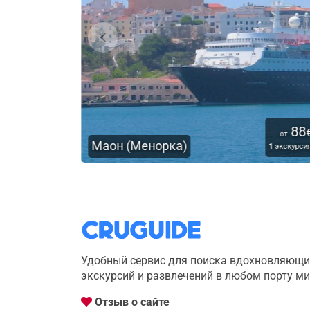
88
Пальма-де-Майорка
€
от
а)
4.97
Отлично
1
экскурсия
Удобный сервис для поиска вдохновляющи
экскурсий и развлечений в любом порту м
Отзыв о сайте