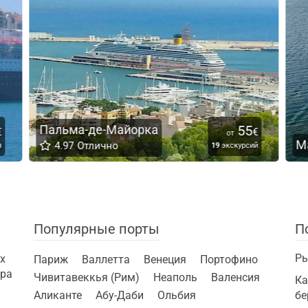
55
€
от
Марсель
19
экскурсий
1
э
Популярные порты
П
Ры
х
Париж
Валлетта
Венеция
Портофино
ира
Чивитавеккья (Рим)
Неаполь
Валенсия
Ка
Аликанте
Абу-Даби
Ольбия
бе