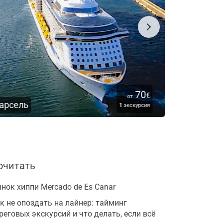
70
88
€
€
от
от
Ибица
кскурсия
1
экскурсия
очитать
нок хиппи Mercado de Es Canar
к не опоздать на лайнер: тайминг
реговых экскурсий и что делать, если всё