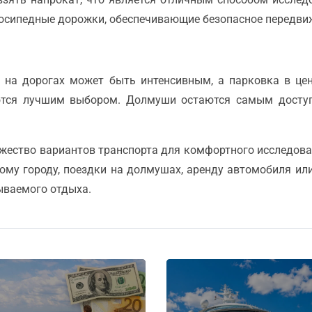
осипедные дорожки, обеспечивающие безопасное передви
 на дорогах может быть интенсивным, а парковка в це
яются лучшим выбором. Долмуши остаются самым досту
ество вариантов транспорта для комфортного исследован
рому городу, поездки на долмушах, аренду автомобиля ил
ываемого отдыха.