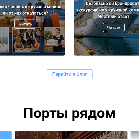
Безопасно ли бронирова
ько чаевых в круизе и можно
экскурсию не у круизной ком
ли от них отказаться?
Честный ответ
Читать
Читать
Перейти в блог
Порты рядом