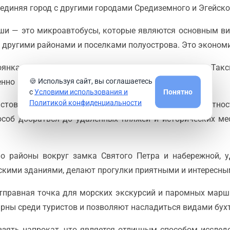
единяя город с другими городами Средиземного и Эгейско
ши — это микроавтобусы, которые являются основным ви
 с другими районами и поселками полуострова. Это эконо
тоянках, рядом с отелями и туристическими местами. Так
🍪 Используя сайт, вы соглашаетесь
енно при поездках на дальние расстояния.
с
Условими использования и
Понятно
Политикой конфиденциальности
истов, которые хотят исследовать Бодрум и его окрестно
особ добраться до удаленных пляжей и исторических мес
но районы вокруг замка Святого Петра и набережной, у
скими зданиями, делают прогулки приятными и интересны
тправная точка для морских экскурсий и паромных маршру
рны среди туристов и позволяют насладиться видами бухт
взять напрокат, что является отличным способом иссле