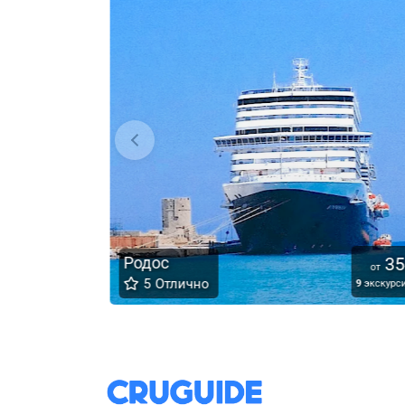
59
Родос
35
€
от
от
5
Отлично
1
экскурсия
9
экскурси