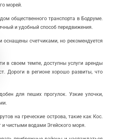
го морей.
дом общественного транспорта в Бодруме.
мичный и удобный способ передвижения.
си оснащены счетчиками, но рекомендуется
сти в своем темпе, доступны услуги аренды
т. Дороги в регионе хорошо развиты, что
добен для пеших прогулок. Узкие улочки,
ми.
тов на греческие острова, такие как Кос.
 и чистыми водами Эгейского моря.
довать прибрежные районы и наслаждаться