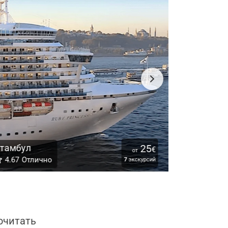
тамбул
25
€
от
Салоники
4.67
Отлично
7
экскурсий
очитать