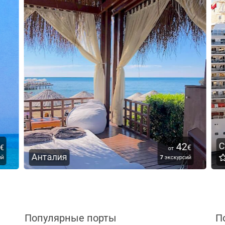
42
С
€
€
от
Анталия
й
7
экскурсий
Популярные порты
П