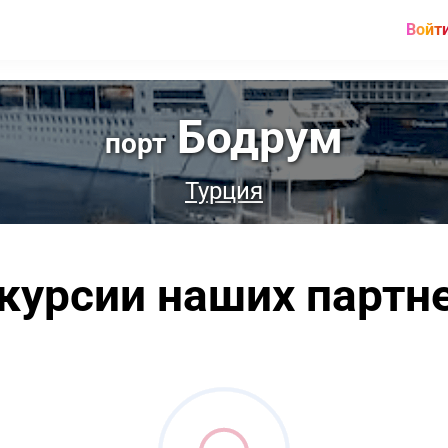
Войт
Бодрум
порт
Турция
курсии наших партн