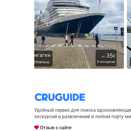
35
1
€
от
от
Росток
3
экскурсии
1
экскурс
Удобный сервис для поиска вдохновляющи
экскурсий и развлечений в любом порту м
Отзыв о сайте