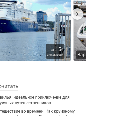
15
Травемю
€
от
арнемюнде
5
Отлич
1
экскурсия
очитать
вилья: идеальное приключение для
уизных путешественников
тешествие во времени: Как круизному