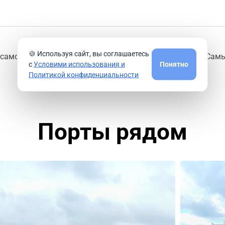
🍪 Используя сайт, вы соглашаетесь
 самолет может стать актуальной необходимостью. Сам
с
Условими использования и
Понятно
Политикой конфиденциальности
Порты рядом