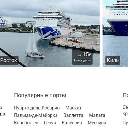
5
15
€
€
от
Киль
В
ия
3
экскурсии
Популярные порты
П
Се
х
Пуэрто-дель-Росарио
Маскат
кр
ира
Пальма-де-Майорка
Валлетта
Малага
Копенгаген
Генуя
Валенсия
Мессина
Пу