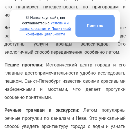
кто планирует путешествовать по пригородам и
исследовать регион самостоятельно.
🍪 Используя сайт, вы
соглашаетесь с
Условими
Понятно
Велосипеды
: В последние годы в Санкт-Петербурге
использования и Политикой
конфиденциальности
развивается система велодорожек, и в городе
доступны услуги аренды велосипедов. Это
экологичный способ передвижения, особенно летом.
Пешие прогулки
: Исторический центр города и его
главные достопримечательности удобно исследовать
пешком. Санкт-Петербург известен своими красивыми
набережными и мостами, что делает прогулки
особенно приятными.
Речные трамваи и экскурсии
: Летом популярны
речные прогулки по каналам и Неве. Это уникальный
способ увидеть архитектуру города с воды и узнать