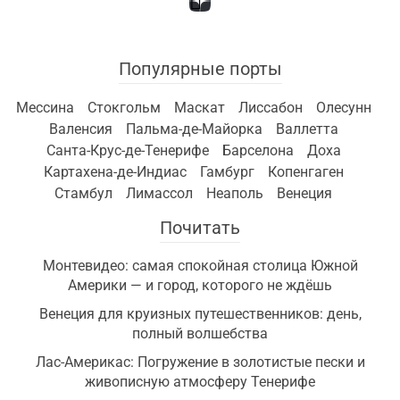
Популярные порты
Мессина
Стокгольм
Маскат
Лиссабон
Олесунн
Валенсия
Пальма-де-Майорка
Валлетта
Санта-Крус-де-Тенерифе
Барселона
Доха
Картахена-де-Индиас
Гамбург
Копенгаген
Стамбул
Лимассол
Неаполь
Венеция
Почитать
Монтевидео: самая спокойная столица Южной
Америки — и город, которого не ждёшь
Венеция для круизных путешественников: день,
полный волшебства
Лас-Америкас: Погружение в золотистые пески и
живописную атмосферу Тенерифе