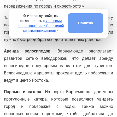
передвижения по городу и окрестностям.
🍪 Используя сайт, вы
Такси и сервисы такси
: Такси доступны на улицах и у
соглашаетесь с
Условими
Понятно
вокзалов. Это удобный способ для путешествий по
использования и Политикой
конфиденциальности
городу или для поездок с багажом, особенно если
нужно быстро добраться до отдаленных районов.
Аренда велосипедов
: Варнемюнде располагает
развитой сетью велодорожек, что делает аренду
велосипедов популярным вариантом для туристов.
Велосипедные маршруты проходят вдоль побережья и
ведут в центр Ростока.
Паромы и катера
: Из порта Варнемюнде доступны
прогулочные катера, которые позволяют увидеть
город и побережье с воды. Также можно
воспользоваться паромами, чтобы добраться до