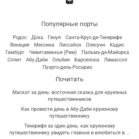
Популярные порты
Родос
Доха
Генуя
Санта-Крус-де-Тенерифе
Венеция
Мессина
Лиссабон
Олесунн
Кадис
Гамбург
Чивитавеккья (Рим)
Пальма-де-Майорка
Сплит
Абу-Даби
Ольбия
Барселона
Лимассол
Пуэрто-дель-Росарио
Почитать
Маскат за день: восточная сказка для круизных
путешественников
Как провести день в Абу-Даби круизному
путешественнику
Тенерифе за один день: как круизному
путешественнику увидеть главное и влюбиться в ...