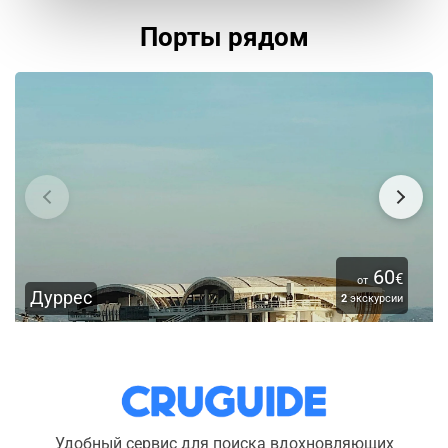
Порты рядом
60
€
от
Дуррес
2
экскурсии
Удобный сервис для поиска вдохновляющих