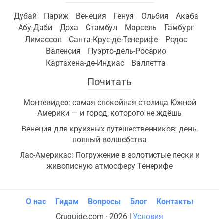
Дубай
Париж
Венеция
Генуя
Ольбия
Акаба
Абу-Даби
Доха
Стамбул
Марсель
Гамбург
Лимассол
Санта-Крус-де-Тенерифе
Родос
Валенсия
Пуэрто-дель-Росарио
Картахена-де-Индиас
Валлетта
Почитать
Монтевидео: самая спокойная столица Южной
Америки — и город, которого не ждёшь
Венеция для круизных путешественников: день,
полный волшебства
Лас-Америкас: Погружение в золотистые пески и
живописную атмосферу Тенерифе
О нас
Гидам
Вопросы
Блог
Контакты
Cruguide.com · 2026 |
Условия