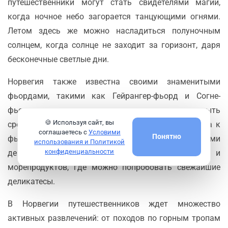
путешественники могут стать свидетелями магии,
когда ночное небо загорается танцующими огнями.
Летом здесь же можно насладиться полуночным
солнцем, когда солнце не заходит за горизонт, даря
бесконечные светлые дни.
Норвегия также известна своими знаменитыми
фьордами, такими как Гейрангер-фьорд и Согне-
фьорд, где круизные путешественники могут плыть
🍪 Используя сайт, вы
среди отвесных скал и водопадов. Берген, «ворота к
соглашаетесь с
Условими
Понятно
фьордам», — очаровательный город с красочными
использования и Политикой
конфиденциальности
деревянными домами и рынком рыбы и
морепродуктов, где можно попробовать свежайшие
деликатесы.
В Норвегии путешественников ждет множество
активных развлечений: от походов по горным тропам