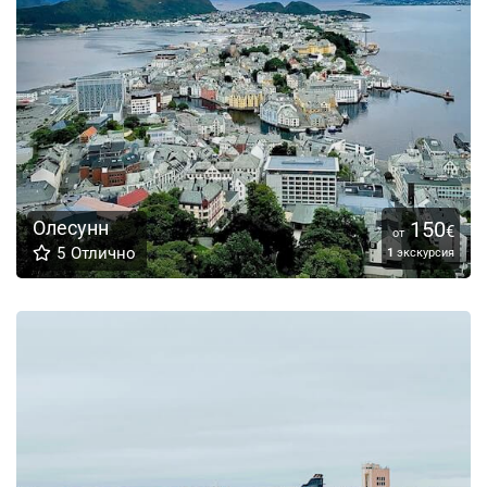
Олесунн
150
€
от
5
Отлично
1
экскурсия