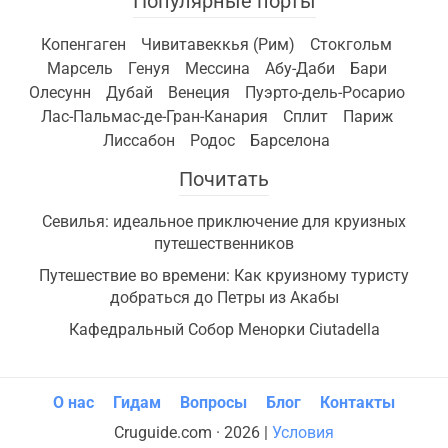
Популярные порты
Копенгаген
Чивитавеккья (Рим)
Стокгольм
Марсель
Генуя
Мессина
Абу-Даби
Бари
Олесунн
Дубай
Венеция
Пуэрто-дель-Росарио
Лас-Пальмас-де-Гран-Канария
Сплит
Париж
Лиссабон
Родос
Барселона
Почитать
Севилья: идеальное приключение для круизных
путешественников
Путешествие во времени: Как круизному туристу
добраться до Петры из Акабы
Кафедральный Собор Менорки Ciutadella
О нас
Гидам
Вопросы
Блог
Контакты
Cruguide.com · 2026 |
Условия