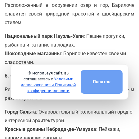
Расположенный в окружении озер и гор, Барилоче
славится своей природной красотой и швейцарским
стилем.
Национальный парк Науэль-Уапи
: Пешие прогулки,
рыбалка и катание на лодках.
Шоколадные магазины
: Барилоче известен своими
сладостями.
🍪 Используя сайт, вы
6. Сальта и северо-запад
соглашаетесь с
Условими
Понятно
использования и Политикой
Регион, богатый культурным и природным
конфиденциальности
разнообразием.
Город Сальта
: Очаровательный колониальный город с
интересной архитектурой.
Красные долины Кебрада-де-Умауака
: Пейзажи,
напоминающие картины.