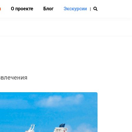
и
О проекте
Блог
Экскурсии
|
звлечения