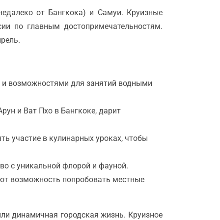
недалеко от Бангкока) и Самуи. Круизные
сии по главным достопримечательностям.
прель.
м и возможностями для занятий водными
рун и Ват Пхо в Бангкоке, дарит
ять участие в кулинарных уроках, чтобы
тво с уникальной флорой и фауной.
дают возможность попробовать местные
или динамичная городская жизнь. Круизное