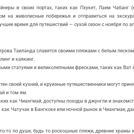
неры в своих портах, таких как Пхукет, Лаем Чабанг (
ом на живописные побережья и отправиться на экскур
учшее время для путешествий — сухой сезон с ноября по а
строва Таиланда славятся своими пляжами с белым песко
линг и каякинг.
тыми статуями и великолепными фресками, таких как Ват А
стен своей кухней, и круизные путешественники могут прин
ай и том ям.
таких как Чиангмай, доступны походы в джунгли и знакомс
м как Чатучак в Бангкоке или ночной рынок в Чиангмае, 
что-то по душе, будь то роскошные пляжи, древние храмы 