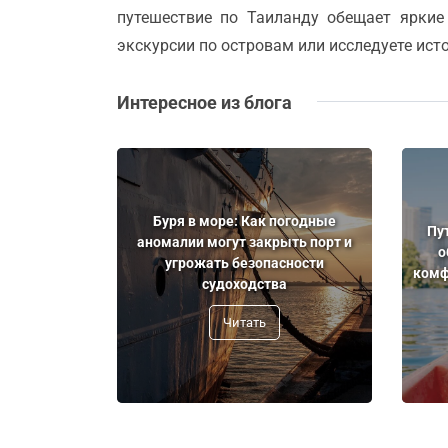
путешествие по Таиланду обещает яркие 
экскурсии по островам или исследуете ис
Интересное из блога
Буря в море: Как погодные
Пу
аномалии могут закрыть порт и
о
угрожать безопасности
комф
судоходства
Читать