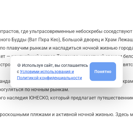
онтрастов, где ультрасовременные небоскребы соседствую
го Будды (Ват Пхра Кео), Большой дворец и Храм Лежаще
 по плавучим рынкам и насладиться ночной жизнью города
кет — крупнейший остров Таиланда, известный своими бе
строва, такие как Пхи-Пхи и Симиланские острова, славят
🍪 Используя сайт, вы соглашаетесь
с
Условими использования и
Понятно
Политикой конфиденциальности
ланда, где путешественники могут посетить старинные храм
прогуляться по ночным рынкам.
ного наследия ЮНЕСКО, который предлагает путешественни
с роскошными пляжами и активной ночной жизнью. Здесь м