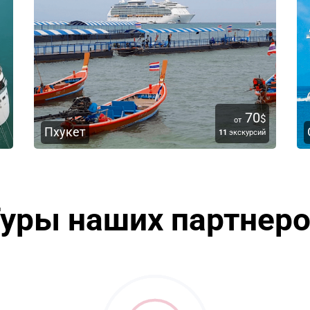
70
$
от
Пхукет
11
экскурсий
уры наших партнер