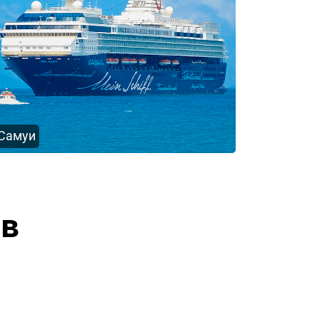
Самуи
ов