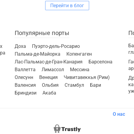
Перейти в блог
Популярные порты
П
Ба
х
Доха
Пуэрто-дель-Росарио
гл
ира
Пальма-де-Майорка
Копенгаген
Лас-Пальмас-де-Гран-Канария
Барселона
Га
ар
Валлетта
Лимассол
Мессина
Олесунн
Венеция
Чивитавеккья (Рим)
Др
ка
Валенсия
Ольбия
Стамбул
Бари
уж
Бриндизи
Акаба
О нас