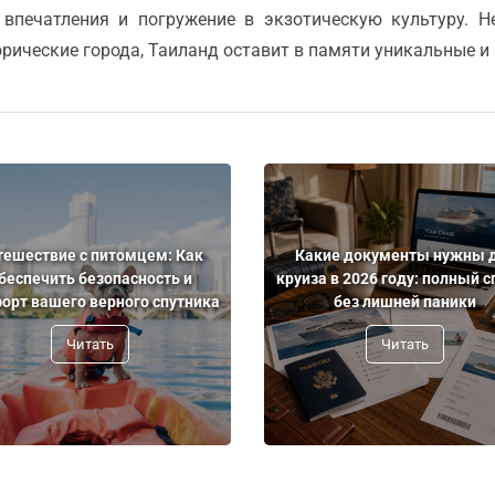
впечатления и погружение в экзотическую культуру. Н
торические города, Таиланд оставит в памяти уникальные 
тешествие с питомцем: Как
Какие документы нужны 
беспечить безопасность и
круиза в 2026 году: полный с
орт вашего верного спутника
без лишней паники
Читать
Читать