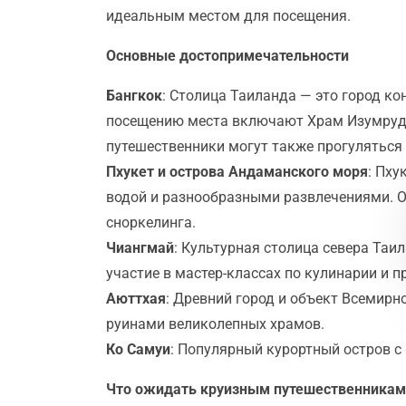
идеальным местом для посещения.
Основные достопримечательности
Бангкок
: Столица Таиланда — это город к
посещению места включают Храм Изумрудно
путешественники могут также прогуляться
Пхукет и острова Андаманского моря
: Пху
водой и разнообразными развлечениями. О
сноркелинга.
Чиангмай
: Культурная столица севера Таи
участие в мастер-классах по кулинарии и 
Аюттхая
: Древний город и объект Всемир
руинами великолепных храмов.
Ко Самуи
: Популярный курортный остров 
Что ожидать круизным путешественникам