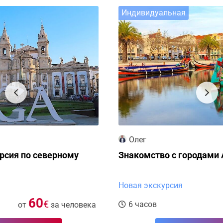
Индивидуальная
Олег
Знакомство с городами Авейру и Коимбра
Новая экскурсия
28
€
6 часов
от
за человека