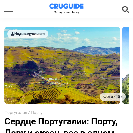
Экскурсия Порту
Индивидуальная
Фото · 10 ›
Португалия
/
Порту
Сердце Португалии: Порту,
Дору и океан, все в одном