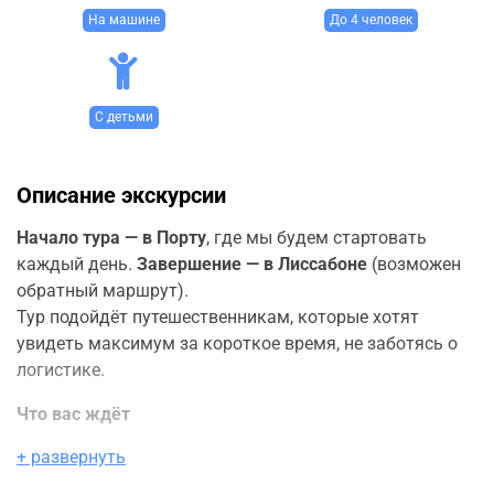
На машине
До 4 человек
С детьми
Описание экскурсии
Начало тура — в Порту
, где мы будем стартовать
каждый день.
Завершение — в Лиссабоне
(возможен
обратный маршрут).
Тур подойдёт путешественникам, которые хотят
увидеть максимум за короткое время, не заботясь о
логистике.
Что вас ждёт
+ развернуть
Уникальные города: Порту, Брага, Гимарайнш,
Авейру, Назаре, Обидуш