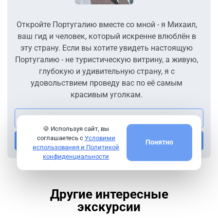
ориентированием в городах
Откройте Португалию вместе со мной - я Михаил,
Можно договориться о детских креслах и багаже
ваш гид и человек, который искренне влюблён в
эту страну. Если вы хотите увидеть настоящую
Португалию - не туристическую витрину, а живую,
глубокую и удивительную страну, я с
удовольствием проведу вас по её самым
красивым уголкам.
Посмотреть все экскурсии гида
🍪 Используя сайт, вы
соглашаетесь с
Условими
Напишите мне
Понятно
использования и Политикой
конфиденциальности
Другие интересные
экскурсии