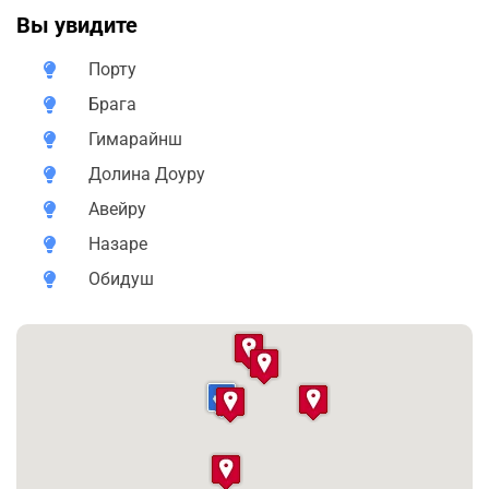
Вы увидите
Живописный регион Дору с дегустацией портвейнов
Порту
Комфортабельный автомобиль и приятные
переезды
Брага
Гимарайнш
Продуманная программа, которую можно
адаптировать под ваши интересы
Долина Доуру
Авейру
Места, которые сложно посетить без местного гида
Назаре
Маршрут тура
Обидуш
День 1. Обзорная прогулка по Порту (3 часа)
Старт вашего путешествия. Прогуляемся по
атмосферному центру Порту, увидим:
• Университет Порту
• Башню Клеригуш
• Церковь Кармелиташ
• Кафедральный собор