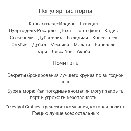
Популярные порты
Картахена-де-Индиас
Венеция
Пуэрто-дель-Росарио
Доха
Портофино
Кадис
Стокгольм
Дубровник
Бриндизи
Копенгаген
Ольбия
Дубай
Мессина
Малага
Валенсия
Бари
Лиссабон
Акаба
Почитать
Секреты бронирования лучшего круиза по выгодной
цене
Буря в море: Как погодные аномалии могут закрыть
порт и угрожать безопасности ...
Celestyal Cruises: греческая компания, которая возит в
Грецию лучше всех остальных