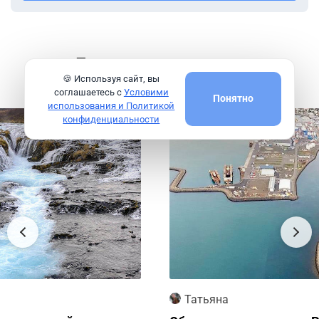
Другие интересные
экскурсии
🍪 Используя сайт, вы
соглашаетесь с
Условими
Понятно
использования и Политикой
Групповая
конфиденциальности
Татьяна