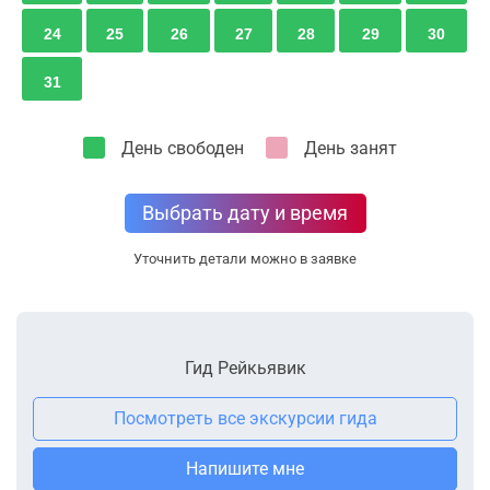
24
25
26
27
28
29
30
31
День свободен
День занят
Выбрать дату и время
Уточнить детали можно в заявке
Гид Рейкьявик
Посмотреть все экскурсии гида
Напишите мне