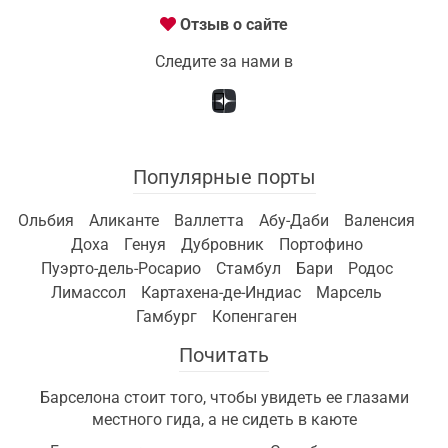
Отзыв о сайте
Следите за нами в
Популярные порты
Ольбия
Аликанте
Валлетта
Абу-Даби
Валенсия
Доха
Генуя
Дубровник
Портофино
Пуэрто-дель-Росарио
Стамбул
Бари
Родос
Лимассол
Картахена-де-Индиас
Марсель
Гамбург
Копенгаген
Почитать
Барселона стоит того, чтобы увидеть ее глазами
местного гида, а не сидеть в каюте