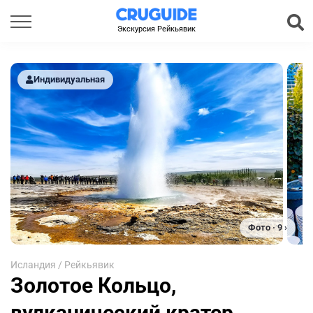
Экскурсия Рейкьявик
Индивидуальная
Фото · 9 ›
Исландия
/
Рейкьявик
Золотое Кольцо,
вулканический кратер,