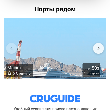
Порты рядом
Маскат
50
$
от
5
Отлично
9
экскурсий
Удобный сервис для поиска вдохновляющих