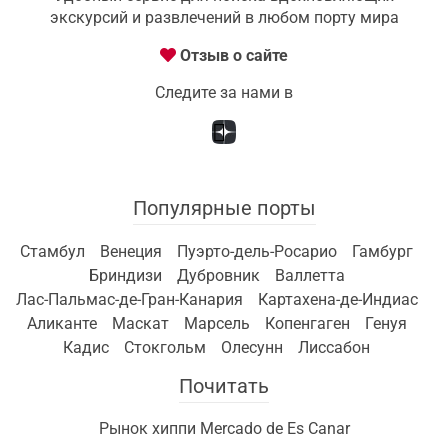
экскурсий и развлечений в любом порту мира
Отзыв о сайте
Следите за нами в
Популярные порты
Стамбул
Венеция
Пуэрто-дель-Росарио
Гамбург
Бриндизи
Дубровник
Валлетта
Лас-Пальмас-де-Гран-Канария
Картахена-де-Индиас
Аликанте
Маскат
Марсель
Копенгаген
Генуя
Кадис
Стокгольм
Олесунн
Лиссабон
Почитать
Рынок хиппи Mercado de Es Canar