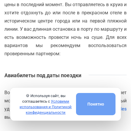
цены в последний момент. Вы отправляетесь в круиз и
хотите отдохнуть до или после в прекрасном отеле в
историческом центре города или на первой пляжной
линии. У вас длинная остановка в порту по маршруту и
есть возможность провести ночь на суше. Для всех
вариантов мы рекомендуем воспользоваться
проверенным партнером:
Авиабилеты под даты поездки
Во время или до круиза купить билет на самолет
🍪 Используя сайт, вы
может стать актуальной необходимостью. Самый
соглашаетесь с
Условими
Понятно
использования и Политикой
удобный сервис по поиску авиабилетов
Aviasales
конфиденциальности
выручит в любой момент.