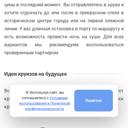
цены в последний момент. Вы отправляетесь в круиз и
хотите отдохнуть до или после в прекрасном отеле в
историческом центре города или на первой пляжной
линии. У вас длинная остановка в порту по маршруту и
есть возможность провести ночь на суше. Для всех
вариантов мы рекомендуем воспользоваться
проверенным партнером:
Идеи круизов на будущее
Всегда можно проверить какие маршруты предлагают
🍪 Используя сайт, вы
соглашаетесь с
Условими
круизные компании из порта
Корфу
или сделать поиск
Понятно
использования и Политикой
круизов по нужным критериям на сайте
Logitravel
конфиденциальности