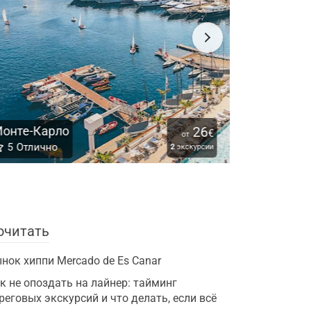
онте-Карло
26
€
от
Вильфран
5
Отлично
2
экскурсии
очитать
нок хиппи Mercado de Es Canar
к не опоздать на лайнер: тайминг
реговых экскурсий и что делать, если всё