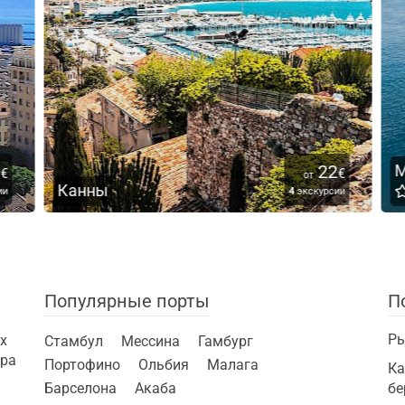
22
М
€
€
от
Канны
и
4
экскурсии
Популярные порты
П
Ры
х
Стамбул
Мессина
Гамбург
ира
Портофино
Ольбия
Малага
Ка
Барселона
Акаба
бе