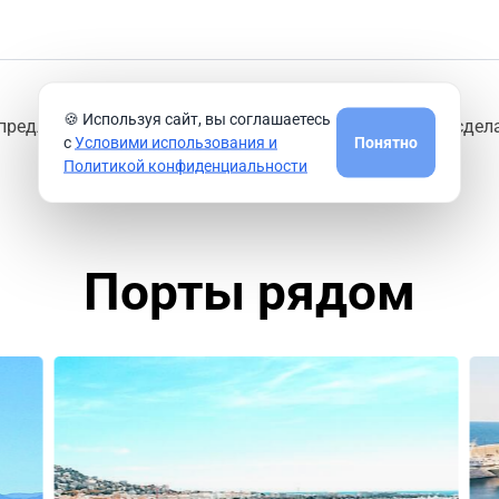
🍪 Используя сайт, вы соглашаетесь
предлагают круизные компании из порта
Ольбия
или сдел
с
Условими использования и
Понятно
Политикой конфиденциальности
Порты рядом