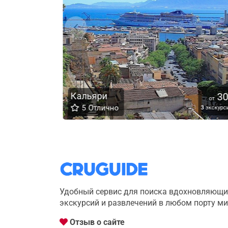
25
Кальяри
30
€
от
от
5
Отлично
14
экскурсий
3
экскурси
Удобный сервис для поиска вдохновляющи
экскурсий и развлечений в любом порту м
Отзыв о сайте