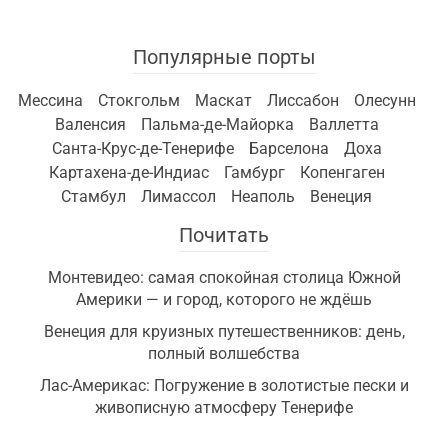
Популярные порты
Мессина
Стокгольм
Маскат
Лиссабон
Олесунн
Валенсия
Пальма-де-Майорка
Валлетта
Санта-Крус-де-Тенерифе
Барселона
Доха
Картахена-де-Индиас
Гамбург
Копенгаген
Стамбул
Лимассол
Неаполь
Венеция
Почитать
Монтевидео: самая спокойная столица Южной
Америки — и город, которого не ждёшь
Венеция для круизных путешественников: день,
полный волшебства
Лас-Америкас: Погружение в золотистые пески и
живописную атмосферу Тенерифе