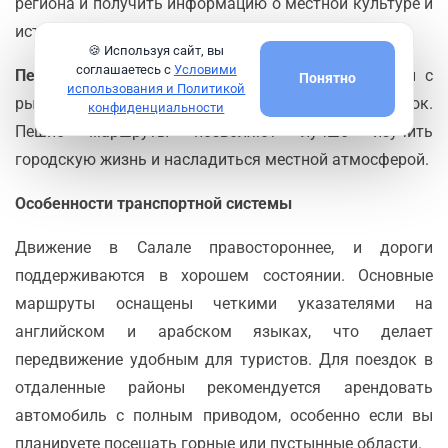
региона и получить информацию о местной культуре и
истории от гида.
🍪 Используя сайт, вы
соглашаетесь с
Условими
Пешие прогулки
: Центр Салалы, особенно районы с
Понятно
использования и Политикой
рынками и набережная, удобны для пеших прогулок.
конфиденциальности
Пешие маршруты позволяют лучше изучить
городскую жизнь и насладиться местной атмосферой.
Особенности транспортной системы
Движение в Салале правостороннее, и дороги
поддерживаются в хорошем состоянии. Основные
маршруты оснащены четкими указателями на
английском и арабском языках, что делает
передвижение удобным для туристов. Для поездок в
отдаленные районы рекомендуется арендовать
автомобиль с полным приводом, особенно если вы
планируете посещать горные или пустынные области.