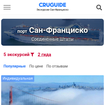
Экскурсии Сан-Франциско
Сан-Франциско
порт
Соединенные Штаты
5
экскурсий
2
гида
Популярные
По цене
По отзывам
Индивидуальная