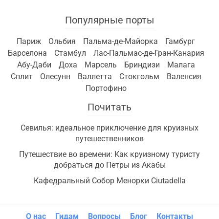
Популярные порты
Париж
Ольбия
Пальма-де-Майорка
Гамбург
Барселона
Стамбул
Лас-Пальмас-де-Гран-Канария
Абу-Даби
Доха
Марсель
Бриндизи
Малага
Сплит
Олесунн
Валлетта
Стокгольм
Валенсия
Портофино
Почитать
Севилья: идеальное приключение для круизных
путешественников
Путешествие во времени: Как круизному туристу
добраться до Петры из Акабы
Кафедральный Собор Менорки Ciutadella
О нас
Гидам
Вопросы
Блог
Контакты