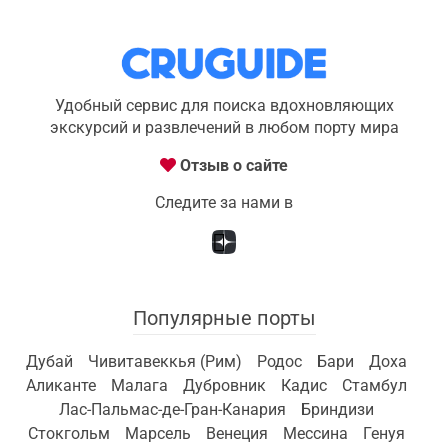
Удобный сервис для поиска вдохновляющих
экскурсий и развлечений в любом порту мира
Отзыв о сайте
Следите за нами в
Популярные порты
Дубай
Чивитавеккья (Рим)
Родос
Бари
Доха
Аликанте
Малага
Дубровник
Кадис
Стамбул
Лас-Пальмас-де-Гран-Канария
Бриндизи
Стокгольм
Марсель
Венеция
Мессина
Генуя