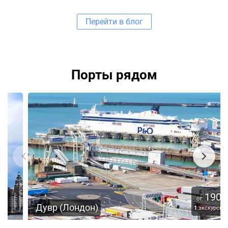
Перейти в блог
Порты рядом
190
€
от
Дувр (Лондон)
1
экскурсия