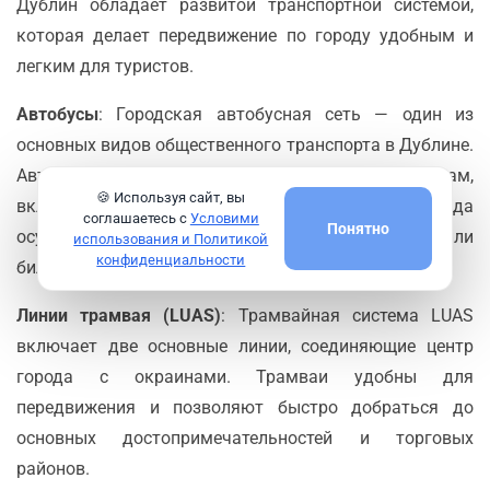
Дублин обладает развитой транспортной системой,
которая делает передвижение по городу удобным и
легким для туристов.
Автобусы
: Городская автобусная сеть — один из
основных видов общественного транспорта в Дублине.
Автобусы курсируют по всему городу и пригородам,
🍪 Используя сайт, вы
включая маршруты до аэропорта. Оплата проезда
соглашаетесь с
Условими
Понятно
осуществляется с помощью бесконтактных карт или
использования и Политикой
конфиденциальности
билетов, которые можно приобрести заранее.
Линии трамвая (LUAS)
: Трамвайная система LUAS
включает две основные линии, соединяющие центр
города с окраинами. Трамваи удобны для
передвижения и позволяют быстро добраться до
основных достопримечательностей и торговых
районов.