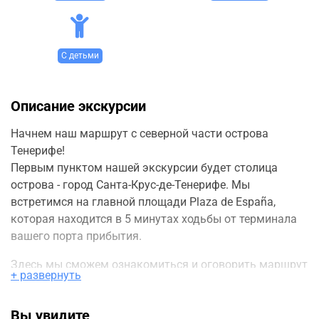
С детьми
Описание экскурсии
Начнем наш маршрут с северной части острова
Тенерифе!
Первым пунктом нашей экскурсии будет столица
острова - город Санта-Крус-де-Тенерифе. Мы
встретимся на главной площади Plaza de España,
которая находится в 5 минутах ходьбы от терминала
вашего порта прибытия.
Здесь мы сможем ознакомиться и оговорить маршрут
+ развернуть
нашего путешествия, учитывая все детали экскурсии.
Затем мы отправимся в города Ла-Оротава, Пуэрто-де-
Вы увидите