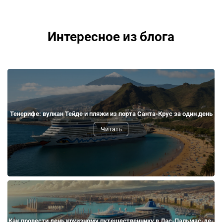
Интересное из блога
Тенерифе: вулкан Тейде и пляжи из порта Санта-Крус за один день
Читать
Как провести день круизному путешественнику в Лас-Пальмас-де-