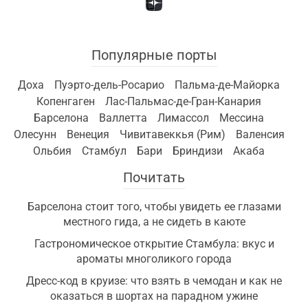
Популярные порты
Доха
Пуэрто-дель-Росарио
Пальма-де-Майорка
Копенгаген
Лас-Пальмас-де-Гран-Канария
Барселона
Валлетта
Лимассол
Мессина
Олесунн
Венеция
Чивитавеккья (Рим)
Валенсия
Ольбия
Стамбул
Бари
Бриндизи
Акаба
Почитать
Барселона стоит того, чтобы увидеть ее глазами
местного гида, а не сидеть в каюте
Гастрономическое открытие Стамбула: вкус и
ароматы многоликого города
Дресс-код в круизе: что взять в чемодан и как не
оказаться в шортах на парадном ужине