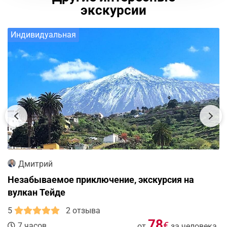
экскурсии
Индивидуальная
Дмитрий
Незабываемое приключение, экскурсия на
вулкан Тейде
5
2 отзыва
78
€
7 часов
от
за человека