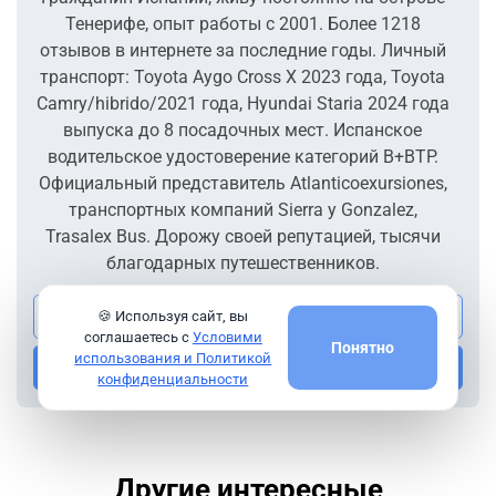
Тенерифе, опыт работы с 2001. Более 1218
отзывов в интернете за последние годы. Личный
транспорт: Toyota Aygo Cross X 2023 года, Toyota
Camry/hibrido/2021 года, Hyundai Staria 2024 года
выпуска до 8 посадочных мест. Испанское
водительское удостоверение категорий B+BTP.
Официальный представитель Atlanticoexursiones,
транспортных компаний Sierra y Gonzalez,
Trasalex Bus. Дорожу своей репутацией, тысячи
благодарных путешественников.
Посмотреть все экскурсии гида
🍪 Используя сайт, вы
соглашаетесь с
Условими
Понятно
использования и Политикой
Напишите мне
конфиденциальности
Другие интересные