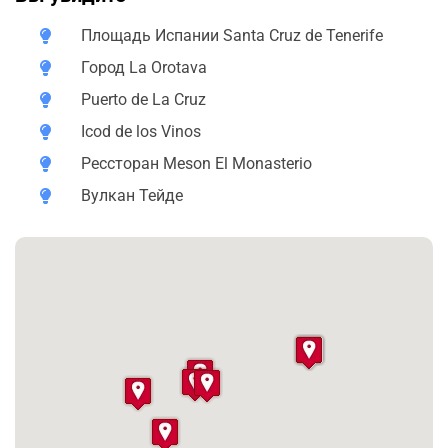
ла-Крус и Икод-де-лос-Винос. В ходе маршрута мы
сможем насладиться дегустацией канарского вина,
Площадь Испании Santa Cruz de Tenerife
посетить смотровые площадки, побывать на пляже с
Город La Orotava
чёрным вулканическим песком и зайти на обед в
Puerto de La Cruz
Meson El Monasterio. Обещаю, что эти места точно не
оставят Вас равнодушными и навсегда останутся в
Icod de los Vinos
памяти как красочные образы острова "вечной
Рессторан Meson El Monasterio
весны".
Вулкан Тейде
На нашей экскурсии мы будем передвигаться на
новом, комфортном автомобиле Toyota Camry/Hybrid
2021 года выпуска, что гарантирует безопасность и
комфорт в течение всего маршрута протяженностью
150 км по острову Тенерифе.
История, культура и традиции - всё это ждёт нас на
нашей незабываемой экскурсии!