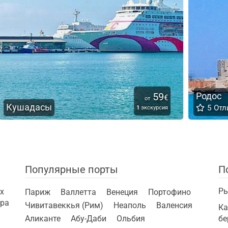
9
Родос
35
С
€
€
от
5
Отлично
ия
9
экскурсий
Популярные порты
П
Ры
х
Париж
Валлетта
Венеция
Портофино
ира
Чивитавеккья (Рим)
Неаполь
Валенсия
Ка
Аликанте
Абу-Даби
Ольбия
бе