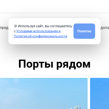
🍪 Используя сайт, вы соглашаетесь
предлагают круизные компании из порта
Пирей
или сдела
с
Условими использования и
Понятно
Политикой конфиденциальности
Порты рядом