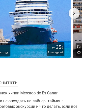
тамбул
25
€
от
Таранто
4.67
Отлично
7
экскурсий
очитать
нок хиппи Mercado de Es Canar
к не опоздать на лайнер: тайминг
реговых экскурсий и что делать, если всё