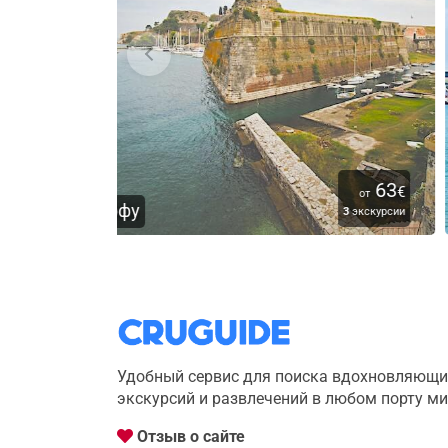
63
5
€
от
от
Кушадасы
3
экскурсии
1
экскурс
Удобный сервис для поиска вдохновляющи
экскурсий и развлечений в любом порту м
Отзыв о сайте