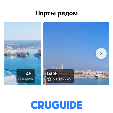
Порты рядом
Бари
22
€
от
5
Отлично
8
экскурсий