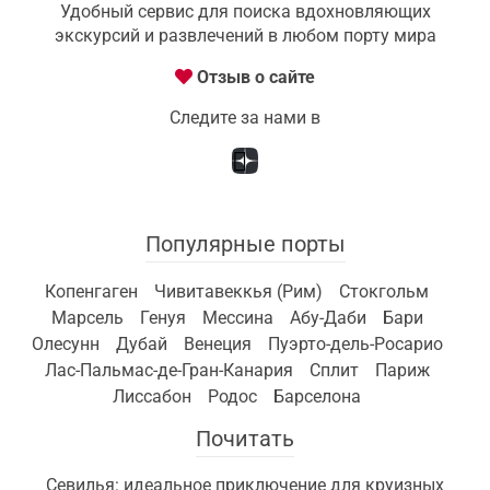
Удобный сервис для поиска вдохновляющих
экскурсий и развлечений в любом порту мира
Отзыв о сайте
Следите за нами в
Популярные порты
Копенгаген
Чивитавеккья (Рим)
Стокгольм
Марсель
Генуя
Мессина
Абу-Даби
Бари
Олесунн
Дубай
Венеция
Пуэрто-дель-Росарио
Лас-Пальмас-де-Гран-Канария
Сплит
Париж
Лиссабон
Родос
Барселона
Почитать
Севилья: идеальное приключение для круизных