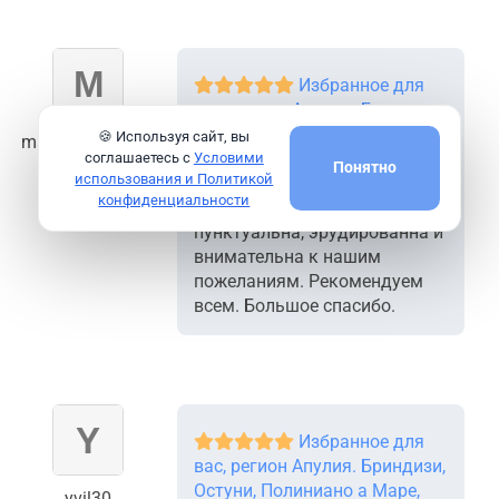
Избранное для
вас, регион Апулия. Бриндизи,
Остуни, Полиниано а Маре,
🍪 Используя сайт, вы
marina20.somov
Лечче, Бари
соглашаетесь с
Условими
Понятно
использования и Политикой
Да, всё понравилось, гид
конфиденциальности
Лариса была очень
пунктуальна, эрудированна и
внимательна к нашим
пожеланиям. Рекомендуем
всем. Большое спасибо.
Избранное для
вас, регион Апулия. Бриндизи,
Остуни, Полиниано а Маре,
yvil30