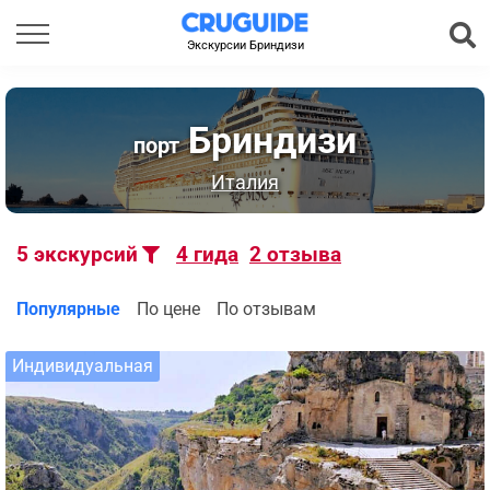
Экскурсии Бриндизи
Бриндизи
порт
Италия
5
экскурсий
4
гида
2
отзыва
Популярные
По цене
По отзывам
Индивидуальная