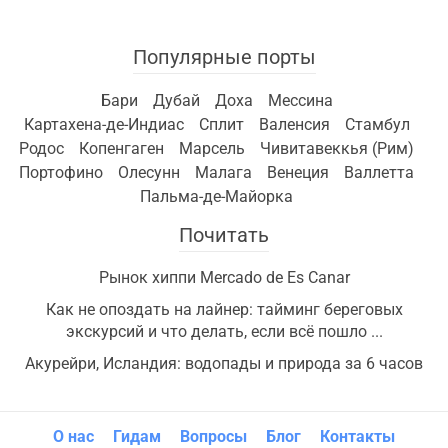
Популярные порты
Бари
Дубай
Доха
Мессина
Картахена-де-Индиас
Сплит
Валенсия
Стамбул
Родос
Копенгаген
Марсель
Чивитавеккья (Рим)
Портофино
Олесунн
Малага
Венеция
Валлетта
Пальма-де-Майорка
Почитать
Рынок хиппи Mercado de Es Canar
Как не опоздать на лайнер: тайминг береговых
экскурсий и что делать, если всё пошло ...
Акурейри, Исландия: водопады и природа за 6 часов
О нас
Гидам
Вопросы
Блог
Контакты