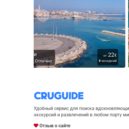
22
2
€
от
от
Котор
8
экскурсий
3
экскур
Удобный сервис для поиска вдохновляющи
экскурсий и развлечений в любом порту м
Отзыв о сайте