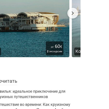
63
€
от
Корфу
Дубровн
3
экскурсии
очитать
вилья: идеальное приключение для
уизных путешественников
тешествие во времени: Как круизному