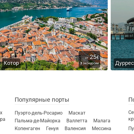
5
60
€
€
от
Дуррес
сии
2
экскурсии
Популярные порты
П
Се
х
Пуэрто-дель-Росарио
Маскат
кр
ира
Пальма-де-Майорка
Валлетта
Малага
Копенгаген
Генуя
Валенсия
Мессина
Пу