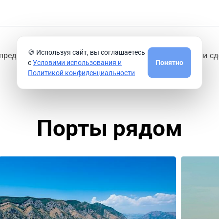
🍪 Используя сайт, вы соглашаетесь
предлагают круизные компании из порта
Бриндизи
или сд
с
Условими использования и
Понятно
Политикой конфиденциальности
Порты рядом