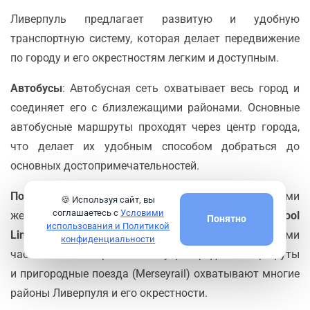
Ливерпуль предлагает развитую и удобную
транспортную систему, которая делает передвижение
по городу и его окрестностям легким и доступным.
Автобусы
: Автобусная сеть охватывает весь город и
соединяет его с близлежащими районами. Основные
автобусные маршруты проходят через центр города,
что делает их удобным способом добраться до
основных достопримечательностей.
Поезда
: Ливерпуль обслуживается несколькими
🍪 Используя сайт, вы
соглашаетесь с
Условими
железнодорожными станциями, включая
Liverpool
Понятно
использования и Политикой
Lime Street
, которая соединяет город с другими
конфиденциальности
частями Великобритании. Внутригородские маршруты
и пригородные поезда (Merseyrail) охватывают многие
районы Ливерпуля и его окрестности.