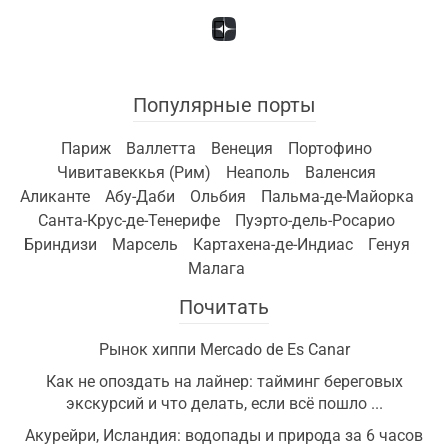
Популярные порты
Париж
Валлетта
Венеция
Портофино
Чивитавеккья (Рим)
Неаполь
Валенсия
Аликанте
Абу-Даби
Ольбия
Пальма-де-Майорка
Санта-Крус-де-Тенерифе
Пуэрто-дель-Росарио
Бриндизи
Марсель
Картахена-де-Индиас
Генуя
Малага
Почитать
Рынок хиппи Mercado de Es Canar
Как не опоздать на лайнер: тайминг береговых
экскурсий и что делать, если всё пошло ...
Акурейри, Исландия: водопады и природа за 6 часов