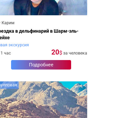
Карим
оездка в дельфинарий в Шарм-эль-
ейхе
вая экскурсия
20
$
1 час
за человека
Подробнее
рупповая