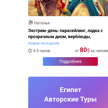
Наталья
Экстрим-день: парасейлинг, лодка с
прозрачным дном, верблюды,
квадроциклы
Новая экскурсия
80
$
6.5 часов
от
за челов
Подробнее
Египет
Авторские Туры