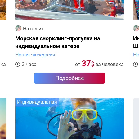
Наталья
Морская снорклинг-прогулка на
Ин
индивидуальном катере
Ш
Новая экскурсия
Но
37
$
ека
3 часа
от
за человека
Подробнее
Индивидуальная