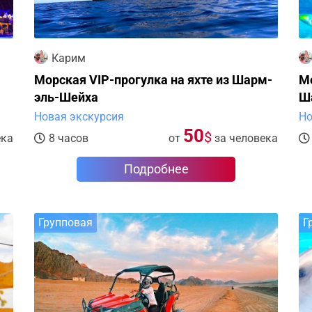
Карим
Морская VIP-прогулка на яхте из Шарм-
Мо
эль-Шейха
Ш
Новая экскурсия
Но
50
$
ека
8 часов
от
за человека
Подробнее
Групповая
Г