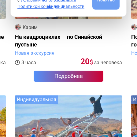
Политикой конфиденциальности
Карим
ые
На квадроциклах — по Синайской
По
пустыне
г
Е
Новая экскурсия
Но
20
$
ека
3 часа
за человека
Подробнее
Индивидуальная
И