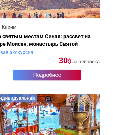
Карим
 святым местам Синая: рассвет на
оре Моисея, монастырь Святой
катерины
вая экскурсия
30
$
за человека
Подробнее
ндивидуальная