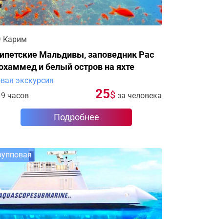
Карим
гипетские Мальдивы, заповедник Рас
хаммед и белый остров на яхте
вая экскурсия
25
$
9 часов
за человека
Подробнее
рупповая