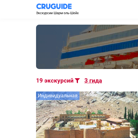
Экскурсии Шарм-эль-Шейх
19
экскурсий
3
гида
Индивидуальная