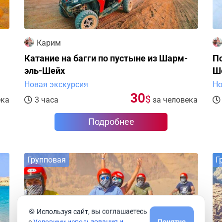
Карим
Катание на багги по пустыне из Шарм-
П
эль-Шейх
Ш
Новая экскурсия
Но
30
$
ека
3 часа
за человека
Подробнее
Групповая
Г
🍪 Используя сайт, вы соглашаетесь
с
Условими использования и
Понятно