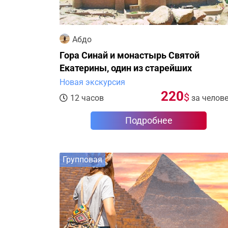
Абдо
Гора Синай и монастырь Святой
Екатерины, один из старейших
христианских монастырей
Новая экскурсия
220
$
12 часов
за челов
Подробнее
Групповая