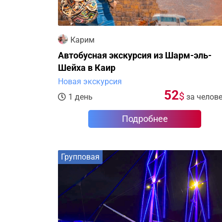
Карим
Автобусная экскурсия из Шарм-эль-
Шейха в Каир
Новая экскурсия
52
$
1 день
за челов
Подробнее
Групповая