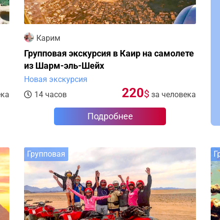
Карим
Групповая экскурсия в Каир на самолете
из Шарм-эль-Шейх
Новая экскурсия
220
$
ека
14 часов
за человека
Подробнее
Групповая
Г