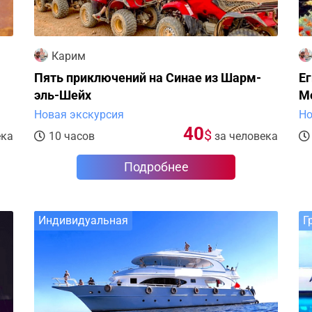
Карим
Пять приключений на Синае из Шарм-
Е
эль-Шейх
Мо
Новая экскурсия
Но
40
$
ека
10 часов
за человека
Подробнее
Индивидуальная
Г