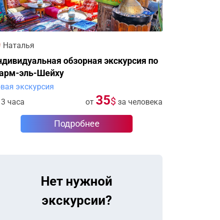
Наталья
дивидуальная обзорная экскурсия по
арм-эль-Шейху
вая экскурсия
35
$
3 часа
от
за человека
Подробнее
Нет нужной
экскурсии?