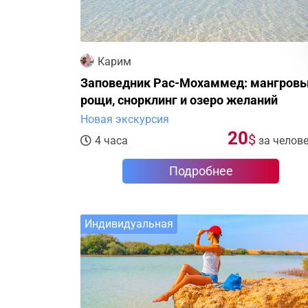
Карим
Заповедник Рас-Мохаммед: мангров
рощи, снорклинг и озеро желаний
Новая экскурсия
20
$
4 часа
за челов
Подробнее
Индивидуальная