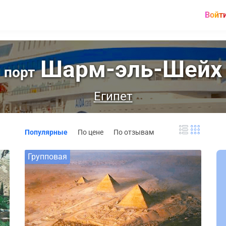
Войт
Шарм-эль-Шейх
порт
Египет
Популярные
По цене
По отзывам
Групповая