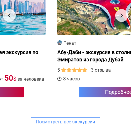
Ренат
Абу-Даби - экскурсия в столицу Арабских
Эмиратов из города Дубай
5
3 отзыва
65
$
8 часов
от
за человека
Подробнее
Посмотреть все экскурсии