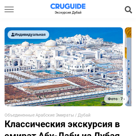
Экскурсия Дубай
Индивидуальная
Фото · 7 ›
Объединенные Арабские Эмираты
/
Дубай
Классическия экскурсия в
эмират Абу-Даби из Дубая,