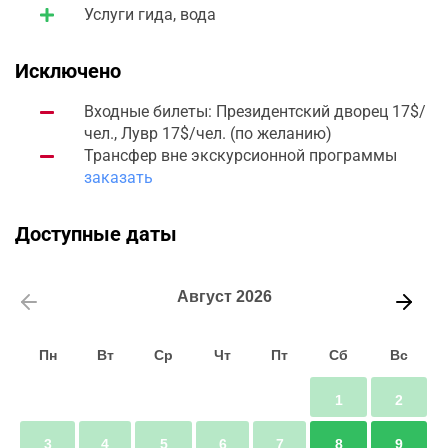
Услуги гида, вода
Исключено
Входные билеты: Президентский дворец 17$/
чел., Лувр 17$/чел. (по желанию)
Трансфер вне экскурсионной программы
заказать
Доступные даты
Август
2026
Пн
Вт
Ср
Чт
Пт
Сб
Вс
1
2
3
4
5
6
7
8
9