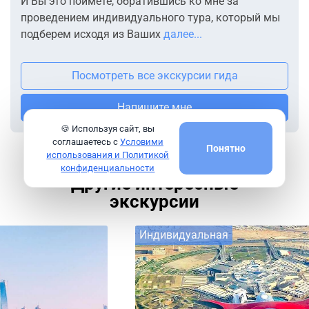
И Вы это поймете, обратившись ко мне за
проведением индивидуального тура, который мы
подберем исходя из Ваших
далее...
Посмотреть все экскурсии гида
Напишите мне
🍪 Используя сайт, вы
соглашаетесь с
Условими
Понятно
использования и Политикой
конфиденциальности
Другие интересные
экскурсии
Индивидуальная