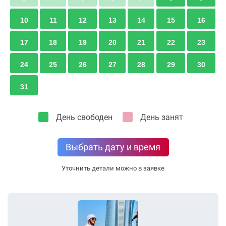
10
11
12
13
14
15
16
17
18
19
20
21
22
23
24
25
26
27
28
29
30
31
День свободен
День занят
Выбрать дату и время
Уточнить детали можно в заявке