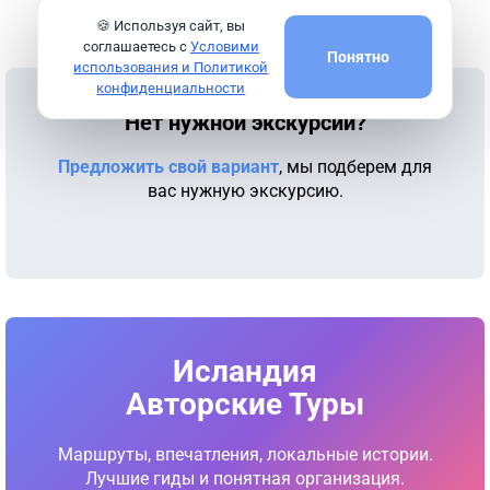
Подробнее
🍪 Используя сайт, вы
соглашаетесь с
Условими
Понятно
использования и Политикой
конфиденциальности
Нет нужной экскурсии?
Предложить свой вариант
, мы подберем для
вас нужную экскурсию.
Исландия
Авторские Туры
Маршруты, впечатления, локальные истории.
Лучшие гиды и понятная организация.