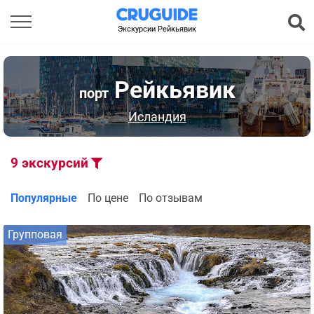
Экскурсии Рейкьявик
Рейкьявик
порт
Исландия
9
экскурсий
Популярные
По цене
По отзывам
Групповая