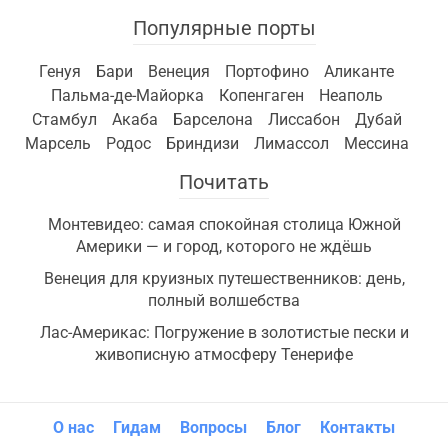
Популярные порты
Генуя
Бари
Венеция
Портофино
Аликанте
Пальма-де-Майорка
Копенгаген
Неаполь
Стамбул
Акаба
Барселона
Лиссабон
Дубай
Марсель
Родос
Бриндизи
Лимассол
Мессина
Почитать
Монтевидео: самая спокойная столица Южной
Америки — и город, которого не ждёшь
Венеция для круизных путешественников: день,
полный волшебства
Лас-Америкас: Погружение в золотистые пески и
живописную атмосферу Тенерифе
О нас
Гидам
Вопросы
Блог
Контакты