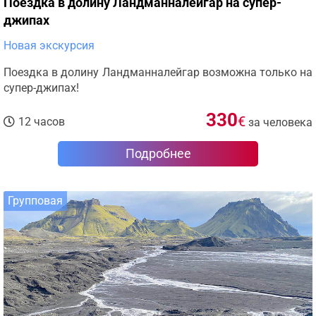
Поездка в долину Ландманналейгар на супер-
джипах
Новая экскурсия
Поездка в долину Ландманналейгар возможна только на
супер-джипах!
330
€
12 часов
за человека
Подробнее
Групповая