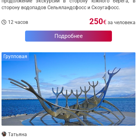
продолжение экскурсии в сторону южного берега, в
сторону водопадов Сельяландсфосс и Скоугафосс.
250
€
12 часов
за человека
Подробнее
Групповая
Татьяна